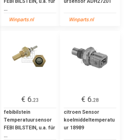
FEBI BILSTEIN, u.a. für
ursensor ADH27201
...
Winparts.nl
Winparts.nl
€ 6.
€ 6.
23
28
febibilstein
citroen Sensor
Temperatuursensor
koelmiddeltemperatu
FEBI BILSTEIN, u.a. für
ur 18989
...