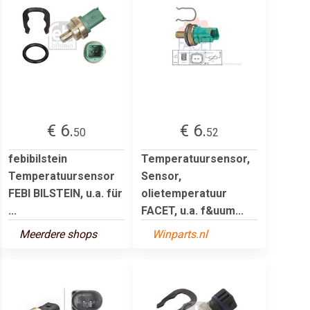
€ 6.
€ 6.
50
52
febibilstein
Temperatuursensor,
Temperatuursensor
Sensor,
FEBI BILSTEIN, u.a. für
olietemperatuur
...
FACET, u.a. f&uum...
Meerdere shops
Winparts.nl