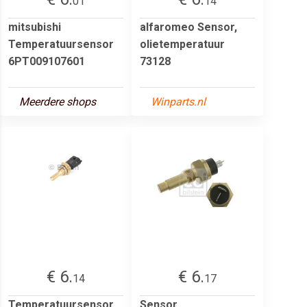
01
14
mitsubishi
alfaromeo Sensor,
Temperatuursensor
olietemperatuur
6PT009107601
73128
Meerdere shops
Winparts.nl
€ 6.
€ 6.
14
17
Temperatuursensor
Sensor