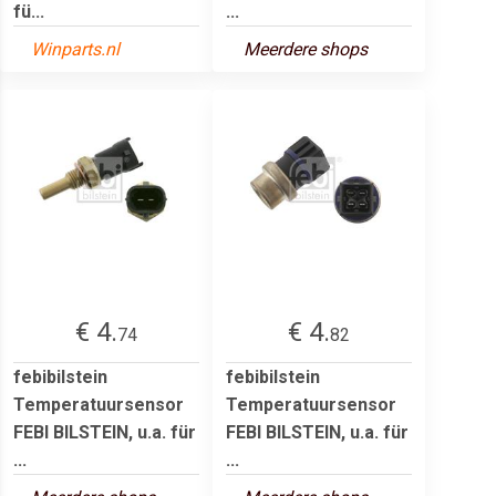
fü...
...
Winparts.nl
Meerdere shops
€ 4.
€ 4.
74
82
febibilstein
febibilstein
Temperatuursensor
Temperatuursensor
FEBI BILSTEIN, u.a. für
FEBI BILSTEIN, u.a. für
...
...