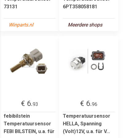
73131
6PT358058181
Winparts.nl
Meerdere shops
€ 6.
€ 6.
93
96
febibilstein
Temperatuursensor
Temperatuursensor
HELLA, Spanning
FEBI BILSTEIN, u.a. für
(Volt)12V, u.a. für V...