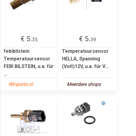
€ 5.
€ 5.
35
39
febibilstein
Temperatuursensor
Temperatuursensor
HELLA, Spanning
FEBI BILSTEIN, u.a. für
(Volt)12V, u.a. für V...
...
Winparts.nl
Meerdere shops