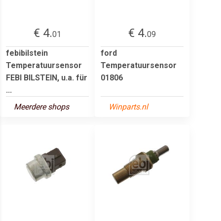
€ 4.
€ 4.
01
09
febibilstein
ford
Temperatuursensor
Temperatuursensor
FEBI BILSTEIN, u.a. für
01806
...
Meerdere shops
Winparts.nl