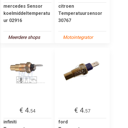
mercedes Sensor
citroen
koelmiddeltemperatu
Temperatuursensor
ur 02916
30767
Meerdere shops
Motointegrator
€ 4.
€ 4.
54
57
infiniti
ford