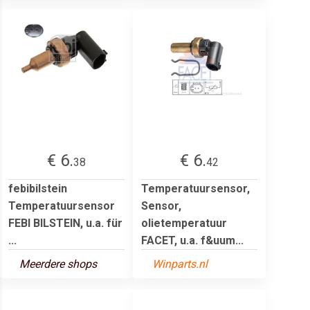
€ 6.
€ 6.
38
42
febibilstein
Temperatuursensor,
Temperatuursensor
Sensor,
FEBI BILSTEIN, u.a. für
olietemperatuur
...
FACET, u.a. f&uum...
Meerdere shops
Winparts.nl