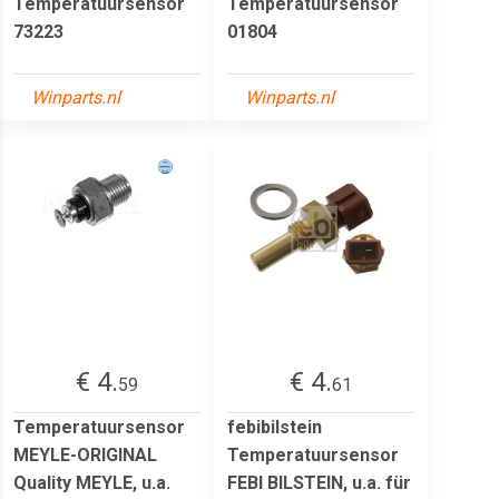
Temperatuursensor
Temperatuursensor
73223
01804
Winparts.nl
Winparts.nl
€ 4.
€ 4.
59
61
Temperatuursensor
febibilstein
MEYLE-ORIGINAL
Temperatuursensor
Quality MEYLE, u.a.
FEBI BILSTEIN, u.a. für