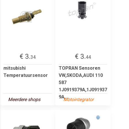
€ 3.
€ 3.
34
44
mitsubishi
TOPRAN Sensoren
Temperatuursensor
VW,SKODA,AUDI 110
587
1J0919379A,1J091937
9A,...
Meerdere shops
Motointegrator