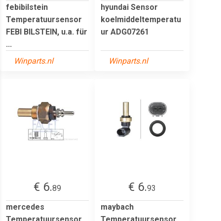
febibilstein
hyundai Sensor
Temperatuursensor
koelmiddeltemperatu
FEBI BILSTEIN, u.a. für
ur ADG07261
...
Winparts.nl
Winparts.nl
€ 6.
€ 6.
89
93
mercedes
maybach
Temperatuursensor
Temperatuursensor