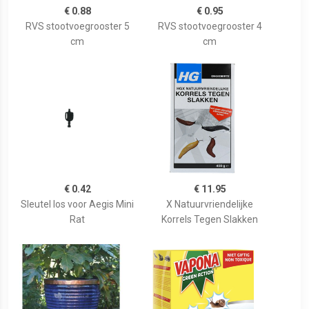
€ 0.88
€ 0.95
RVS stootvoegrooster 5
RVS stootvoegrooster 4
cm
cm
€ 0.42
€ 11.95
Sleutel los voor Aegis Mini
X Natuurvriendelijke
Rat
Korrels Tegen Slakken