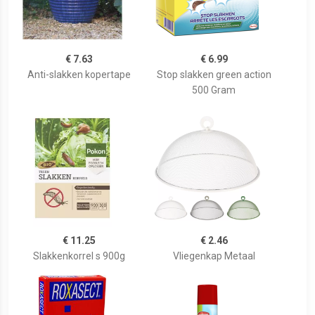
€ 7.63
€ 6.99
Anti-slakken kopertape
Stop slakken green action
500 Gram
€ 11.25
€ 2.46
Slakkenkorrel s 900g
Vliegenkap Metaal