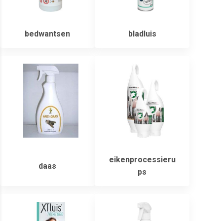
bedwantsen
bladluis
eikenprocessieru
daas
ps