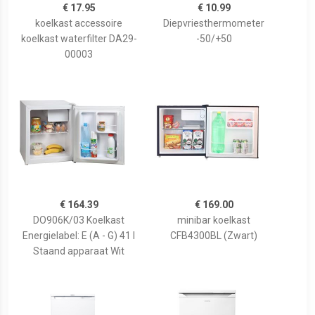
€ 17.95
€ 10.99
koelkast accessoire
Diepvriesthermometer
koelkast waterfilter DA29-
-50/+50
00003
€ 164.39
€ 169.00
DO906K/03 Koelkast
minibar koelkast
Energielabel: E (A - G) 41 l
CFB4300BL (Zwart)
Staand apparaat Wit