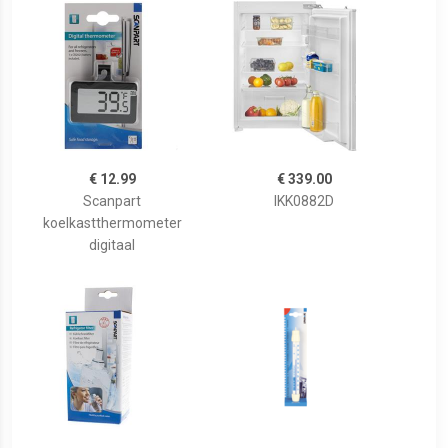
€ 12.99
€ 339.00
Scanpart
IKK0882D
koelkastthermometer
digitaal