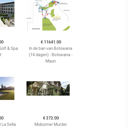
00
€ 11641.00
Golf & Spa
In de ban van Botswana
t
(14 dagen) - Botswana -
Maun
00
€ 372.00
 La Sella
Midsomer Murder