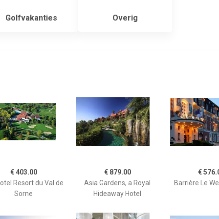
Golfvakanties
Overig
€ 403.00
€ 879.00
€ 576.
otel Resort du Val de
Asia Gardens, a Royal
Barrière Le W
Sorne
Hideaway Hotel