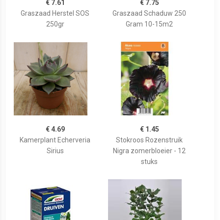
€ 7.61
€ 7.75
Graszaad Herstel SOS
Graszaad Schaduw 250
250gr
Gram 10-15m2
€ 4.69
€ 1.45
Kamerplant Echerveria
Stokroos Rozenstruik
Sirius
Nigra zomerbloeier - 12
stuks