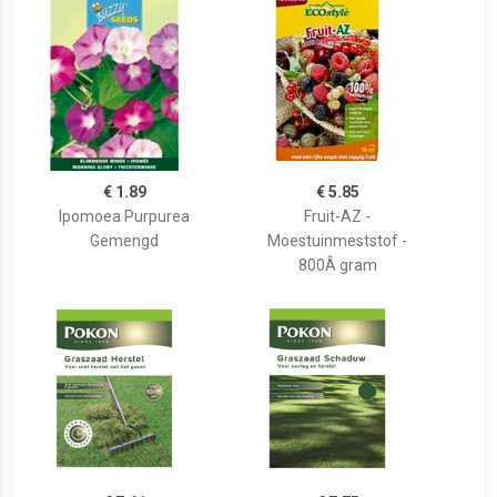
€ 1.89
€ 5.85
Ipomoea Purpurea
Fruit-AZ -
Gemengd
Moestuinmeststof -
800Â gram