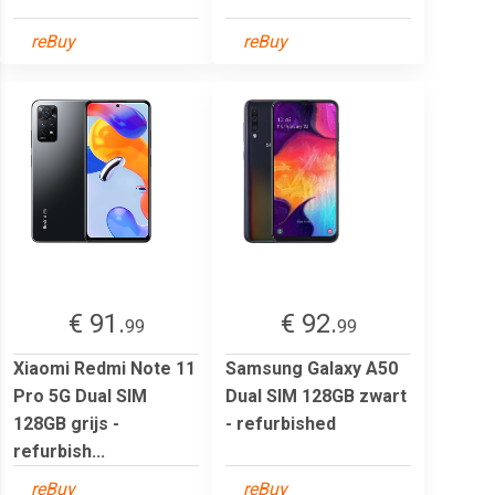
reBuy
reBuy
€ 91.
€ 92.
99
99
Xiaomi Redmi Note 11
Samsung Galaxy A50
Pro 5G Dual SIM
Dual SIM 128GB zwart
128GB grijs -
- refurbished
refurbish...
reBuy
reBuy