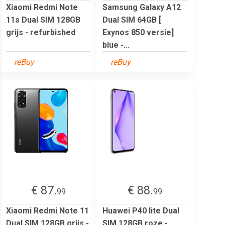
Xiaomi Redmi Note
Samsung Galaxy A12
11s Dual SIM 128GB
Dual SIM 64GB [
grijs - refurbished
Exynos 850 versie]
blue -...
reBuy
reBuy
€ 87.
€ 88.
99
99
Xiaomi Redmi Note 11
Huawei P40 lite Dual
Dual SIM 128GB grijs -
SIM 128GB roze -