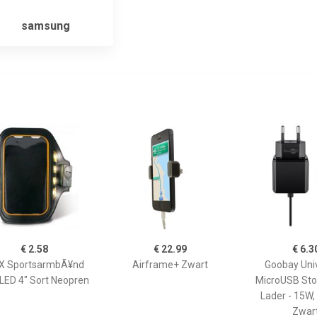
samsung
€ 2.58
€ 22.99
€ 6.3
X SportsarmbÃ¥nd
Airframe+ Zwart
Goobay Uni
LED 4" Sort Neopren
MicroUSB Sto
Lader - 15W,
Zwar