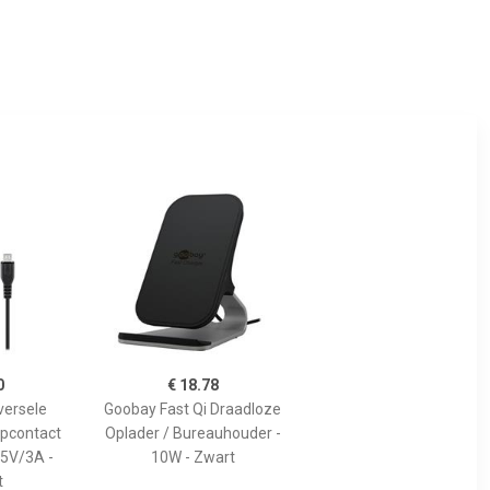
0
€ 18.78
versele
Goobay Fast Qi Draadloze
pcontact
Oplader / Bureauhouder -
 5V/3A -
10W - Zwart
t