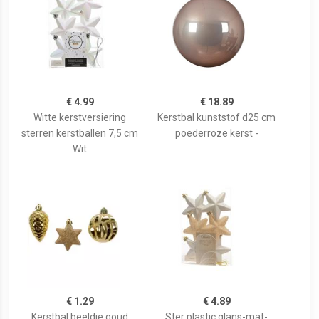
€ 4.99
€ 18.89
Witte kerstversiering
Kerstbal kunststof d25 cm
sterren kerstballen 7,5 cm
poederroze kerst -
Wit
€ 1.29
€ 4.89
Kerstbal beeldje goud
Ster plastic glans-mat-