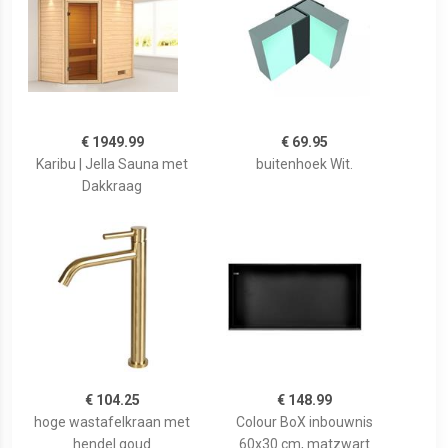
€ 1949.99
€ 69.95
Karibu | Jella Sauna met
buitenhoek Wit.
Dakkraag
€ 104.25
€ 148.99
hoge wastafelkraan met
Colour BoX inbouwnis
hendel goud
60x30 cm, matzwart