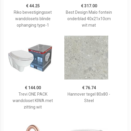
€ 44.25
€ 317.00
Riko bevestigingsset
Best Design Malo fontein
wandclosets blinde
onderblad 40x21x10cm
ophanging type-1
wit mat
€ 144.00
€ 76.74
Trevi ONE PACK
Hannover tegel 80x80 -
wandcloset KIWA met
Steel
zitting wit