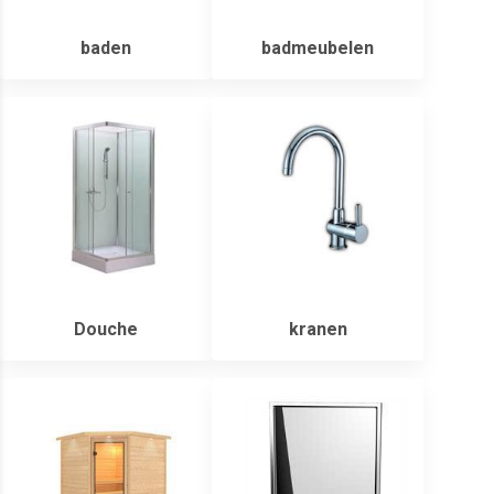
baden
badmeubelen
Douche
kranen