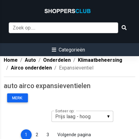
Categorieën
Home
Auto
Onderdelen
Klimaatbeheersing
Airco onderdelen
Expansieventiel
auto airco expansieventielen
MERK:
Sorteer op:
(current)
1
2
3
Volgende pagina