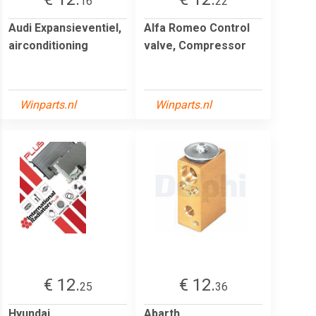
16
22
Audi Expansieventiel,
Alfa Romeo Control
airconditioning
valve, Compressor
Winparts.nl
Winparts.nl
€ 12.
€ 12.
25
36
Hyundai
Abarth