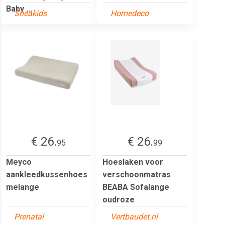
Baby ...
Sneakids
Homedeco
€ 26.
€ 26.
95
99
Meyco
Hoeslaken voor
aankleedkussenhoes
verschoonmatras
melange
BEABA Sofalange
oudroze
Prenatal
Vertbaudet.nl