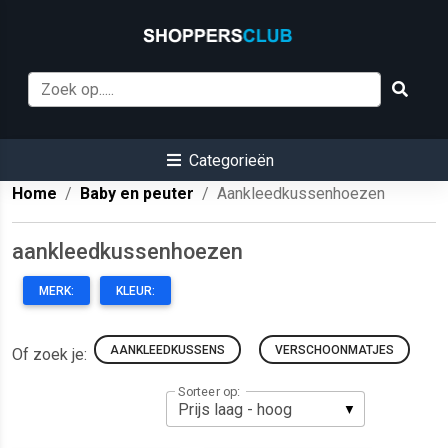
Categorieën
Home
Baby en peuter
Aankleedkussenhoezen
aankleedkussenhoezen
MERK:
KLEUR:
AANKLEEDKUSSENS
VERSCHOONMATJES
Of zoek je:
Sorteer op: