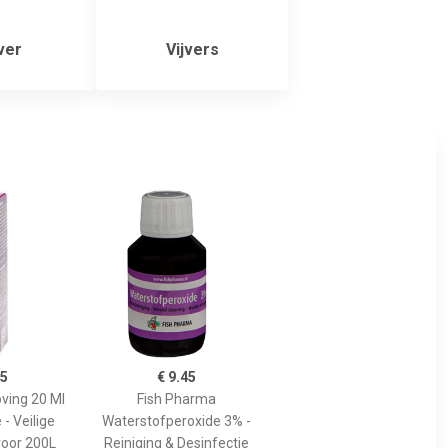
ver
Vijvers
85
€ 9.45
ving 20 Ml
Fish Pharma
 - Veilige
Waterstofperoxide 3% -
voor 200L
Reiniging & Desinfectie