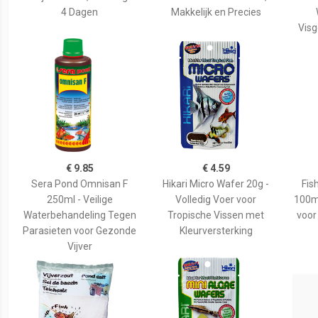
4 Dagen
Makkelijk en Precies
Visg
€ 9.85
€ 4.59
Sera Pond Omnisan F
Hikari Micro Wafer 20g -
Fis
250ml - Veilige
Volledig Voer voor
100ml
Waterbehandeling Tegen
Tropische Vissen met
voor 
Parasieten voor Gezonde
Kleurversterking
Vijver