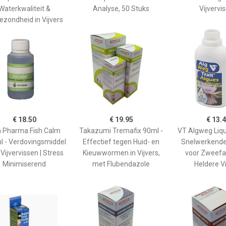
Waterkwaliteit &
Analyse, 50 Stuks
Vijvervi
ezondheid in Vijvers
€ 18.50
€ 19.95
€ 13.
h Pharma Fish Calm
Takazumi Tremafix 90ml -
VT Algweg Liqu
 - Verdovingsmiddel
Effectief tegen Huid- en
Snelwerkende
Vijvervissen | Stress
Kieuwwormen in Vijvers,
voor Zweefal
Minimiserend
met Flubendazole
Heldere Vi