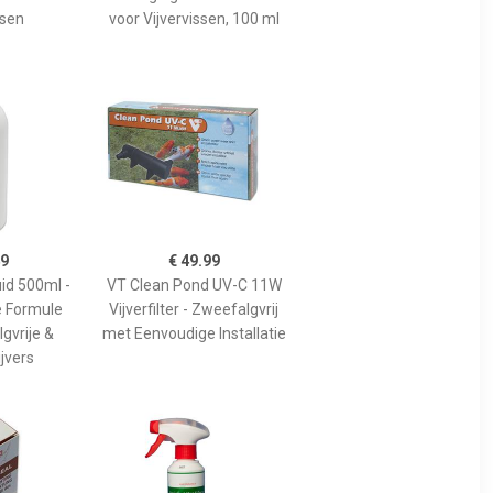
ssen
voor Vijvervissen, 100 ml
49
€ 49.99
id 500ml -
VT Clean Pond UV-C 11W
 Formule
Vijverfilter - Zweefalgvrij
gvrije &
met Eenvoudige Installatie
jvers