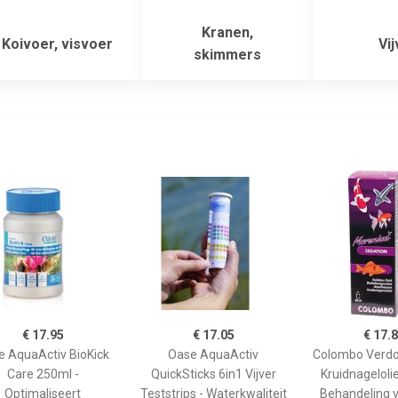
Kranen,
Koivoer, visvoer
Vij
skimmers
€ 17.95
€ 17.05
€ 17.
e AquaActiv BioKick
Oase AquaActiv
Colombo Verdo
Care 250ml -
QuickSticks 6in1 Vijver
Kruidnagelolie
Optimaliseert
Teststrips - Waterkwaliteit
Behandeling 