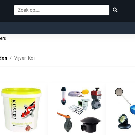
vers
den
Vijver, Koi