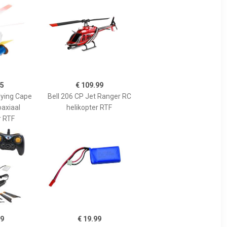
95
€ 109.99
lying Cape
Bell 206 CP Jet Ranger RC
oaxiaal
helikopter RTF
r RTF
99
€ 19.99