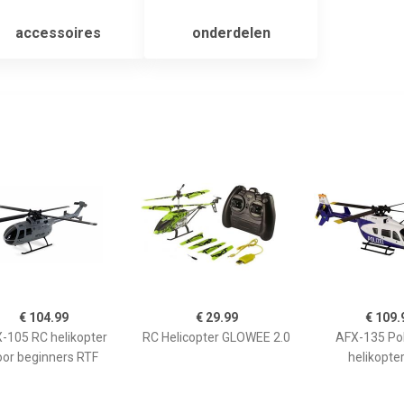
accessoires
onderdelen
€ 104.99
€ 29.99
€ 109.
-105 RC helikopter
RC Helicopter GLOWEE 2.0
AFX-135 Pol
oor beginners RTF
helikopte