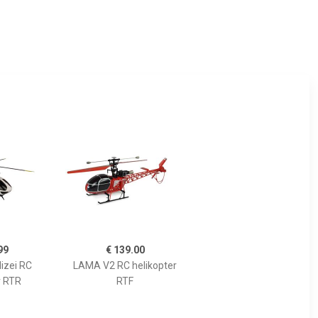
99
€ 139.00
izei RC
LAMA V2 RC helikopter
r RTR
RTF