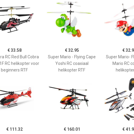
€ 33.58
€ 32.95
€ 32.
ra RC Red Bull Cobra
Super Mario - Flying Cape
Super Mario- F
F RC helikopter voor
Yoshi RC coaxiaal
Mario RC c
beginners RTF
helikopter RTF
helikopte
€ 111.32
€ 160.01
€ 41.