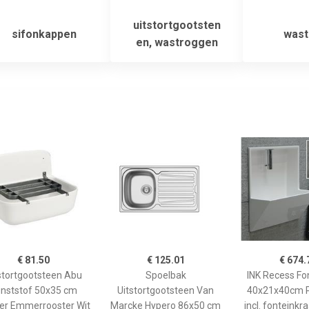
uitstortgootsten
sifonkappen
wast
en, wastroggen
€ 81.50
€ 125.01
€ 674.
stortgootsteen Abu
Spoelbak
INK Recess Fo
nststof 50x35 cm
Uitstortgootsteen Van
40x21x40cm P
er Emmerrooster Wit
Marcke Hypero 86x50 cm
incl. fonteinkr