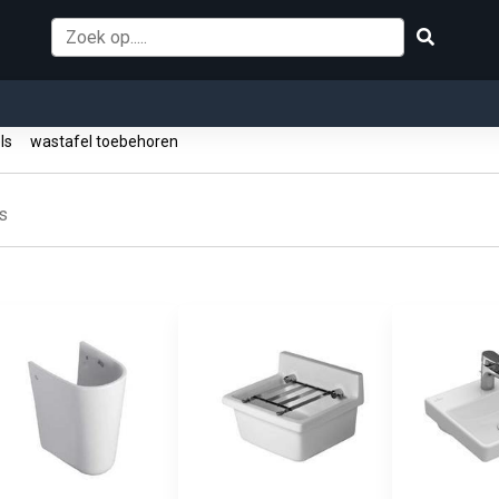
els
wastafel toebehoren
s