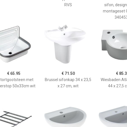
RVS
sifon, design
montageset G
34045
€ 65.95
€ 71.50
€ 85.
stortgootsteen met
Brussel sifonkap 34 x 23,5
Wiesbaden Atl
erstop 50x33cm wit
x 27 cm, wit
44 x 27,5 