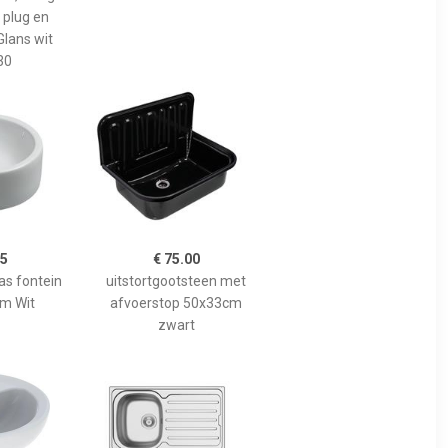
 plug en
lans wit
30
35
€ 75.00
as fontein
uitstortgootsteen met
cm Wit
afvoerstop 50x33cm
zwart