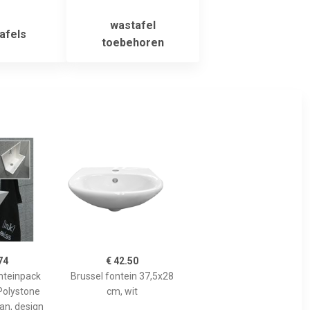
wastafel
afels
toebehoren
74
€ 42.50
nteinpack
Brussel fontein 37,5x28
olystone
cm, wit
aan, design