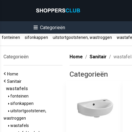
Categorieën
fonteinen
sifonkappen
uitstortgootstenen, wastroggen
wastaf
Categorieën
Home
Sanitair
wastafel
Categorieën
Home
Sanitair
wastafels
fonteinen
sifonkappen
uitstortgootstenen,
wastroggen
wastafels