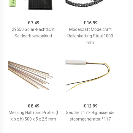
€ 7.49
€ 16.99
29550 Solar-Nachtlicht
Modelcraft Modelcraft
Soldeerbouwpakket
Rollenketting Staal 1000
mm
€ 8.49
€ 12.99
Messing Halfrond Profiel (l
Seuthe 117 E Bijpassende
x b x h) 500 x 5 x 2.5 mm
stoomgenerator *117