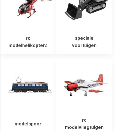
rc
speciale
modelhelikopters
voortuigen
rc
modelspoor
modelvliegtuigen