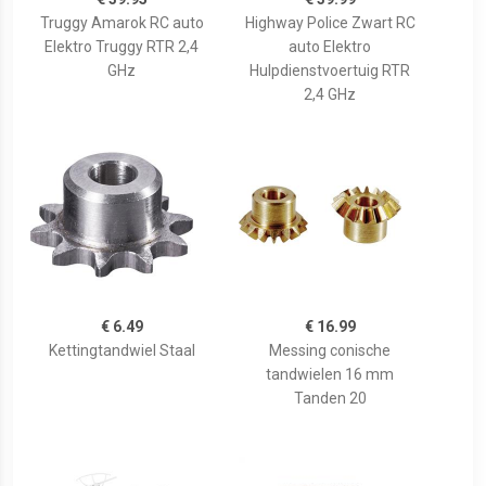
Truggy Amarok RC auto
Highway Police Zwart RC
Elektro Truggy RTR 2,4
auto Elektro
GHz
Hulpdienstvoertuig RTR
2,4 GHz
€ 6.49
€ 16.99
Kettingtandwiel Staal
Messing conische
tandwielen 16 mm
Tanden 20