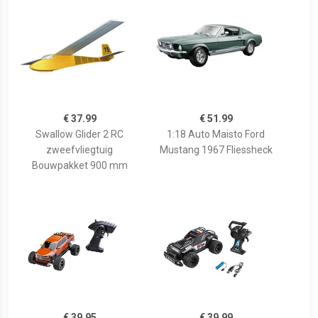
€ 37.99
€ 51.99
Swallow Glider 2 RC
1:18 Auto Maisto Ford
zweefvliegtuig
Mustang 1967 Fliessheck
Bouwpakket 900 mm
€ 39.95
€ 39.99