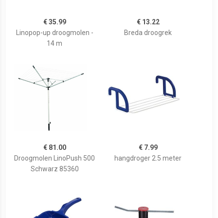
€ 35.99
€ 13.22
Linopop-up droogmolen -
Breda droogrek
14 m
€ 81.00
€ 7.99
Droogmolen LinoPush 500
hangdroger 2.5 meter
Schwarz 85360