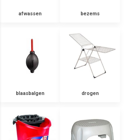
afwassen
bezems
blaasbalgen
drogen