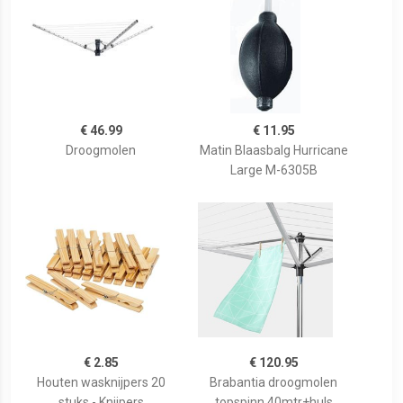
€ 46.99
€ 11.95
Droogmolen
Matin Blaasbalg Hurricane
Large M-6305B
€ 2.85
€ 120.95
Houten wasknijpers 20
Brabantia droogmolen
stuks - Knijpers
topspinn 40mtr+huls