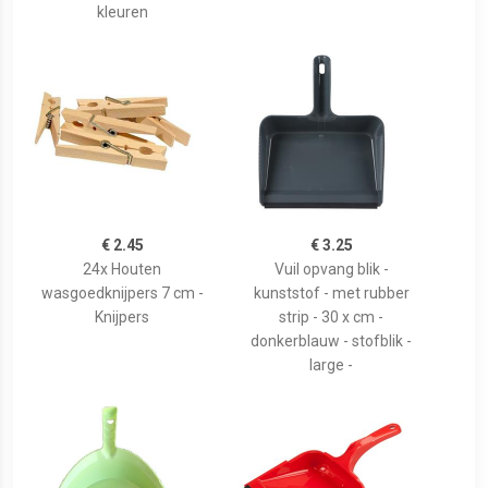
kleuren
€ 2.45
€ 3.25
24x Houten
Vuil opvang blik -
wasgoedknijpers 7 cm -
kunststof - met rubber
Knijpers
strip - 30 x cm -
donkerblauw - stofblik -
large -