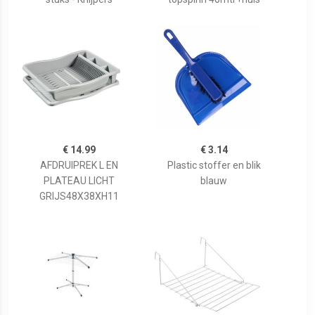
€ 14.99
€ 3.14
AFDRUIPREK L EN
Plastic stoffer en blik
PLATEAU LICHT
blauw
GRIJS48X38XH11