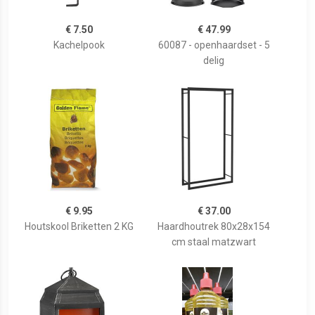
€ 7.50
€ 47.99
Kachelpook
60087 - openhaardset - 5
delig
€ 9.95
€ 37.00
Houtskool Briketten 2 KG
Haardhoutrek 80x28x154
cm staal matzwart