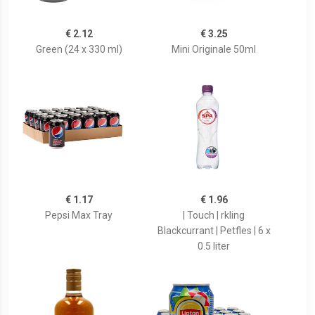
€ 2.12
€ 3.25
Green (24 x 330 ml)
Mini Originale 50ml
€ 1.17
€ 1.96
Pepsi Max Tray
| Touch | rkling
Blackcurrant | Petfles | 6 x
0.5 liter