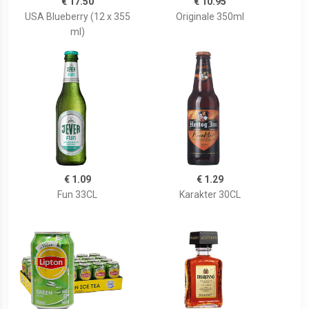
€ 17.50
€ 10.95
USA Blueberry (12 x 355
Originale 350ml
ml)
€ 1.09
€ 1.29
Fun 33CL
Karakter 30CL