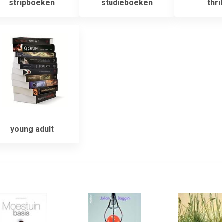
stripboeken
studieboeken
thri
young adult