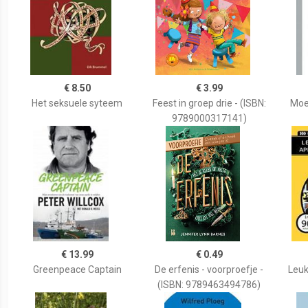
€ 8.50
€ 3.99
Het seksuele syteem
Feest in groep drie - (ISBN:
Moe
9789000317141)
€ 13.99
€ 0.49
Greenpeace Captain
De erfenis - voorproefje -
Leuk
(ISBN: 9789463494786)