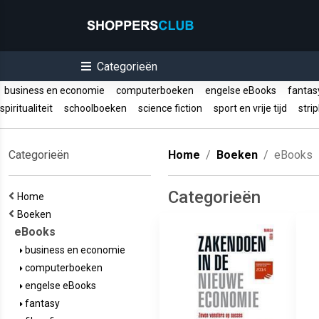
Categorieën
business en economie
computerboeken
engelse eBooks
fanta
spiritualiteit
schoolboeken
science fiction
sport en vrije tijd
stri
Categorieën
Home
Boeken
eBooks
Categorieën
Home
Boeken
eBooks
business en economie
computerboeken
engelse eBooks
fantasy