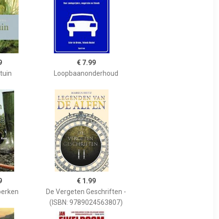
9
€ 7.99
tuin
Loopbaanonderhoud
9
€ 1.99
perken
De Vergeten Geschriften -
(ISBN: 9789024563807)