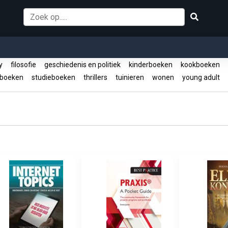
sy
filosofie
geschiedenis en politiek
kinderboeken
kookboeken
pboeken
studieboeken
thrillers
tuinieren
wonen
young adult