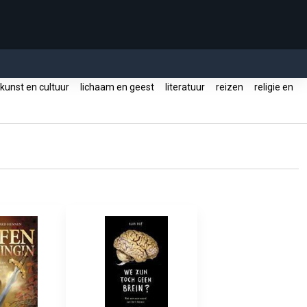
kunst en cultuur
lichaam en geest
literatuur
reizen
religie en