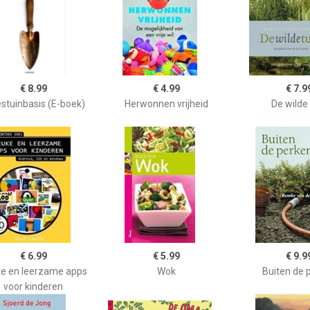
€ 8.99
€ 4.99
€ 7.9
stuinbasis (E-boek)
Herwonnen vrijheid
De wilde 
€ 6.99
€ 5.99
€ 9.9
e en leerzame apps
Wok
Buiten de 
voor kinderen