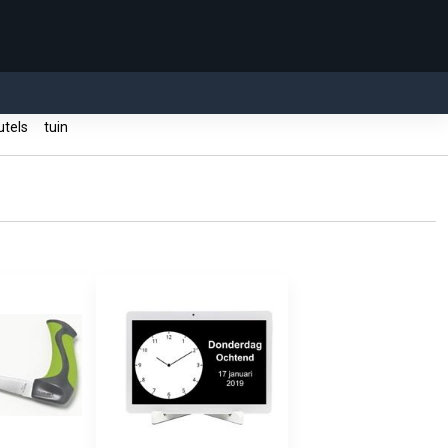
utels
tuin