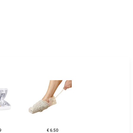
9
€ 6.50