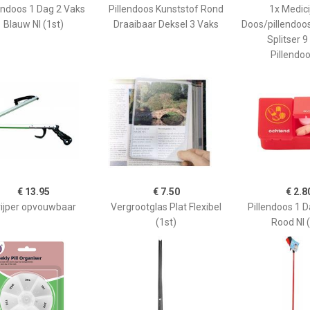
endoos 1 Dag 2 Vaks
Pillendoos Kunststof Rond
1x Medic
Blauw Nl (1st)
Draaibaar Deksel 3 Vaks
Doos/pillendoo
Splitser 9
Pillendoo
€ 13.95
€ 7.50
€ 2.8
rijper opvouwbaar
Vergrootglas Plat Flexibel
Pillendoos 1 
(1st)
Rood Nl (