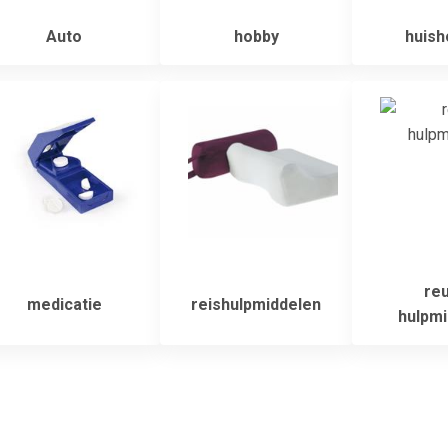
Auto
hobby
huish
re
medicatie
reishulpmiddelen
hulpmi