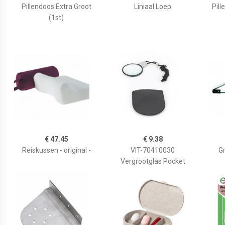
Pillendoos Extra Groot
Liniaal Loep
Pill
(1st)
€ 47.45
€ 9.38
Reiskussen - original -
VIT-70410030
G
Vergrootglas Pocket