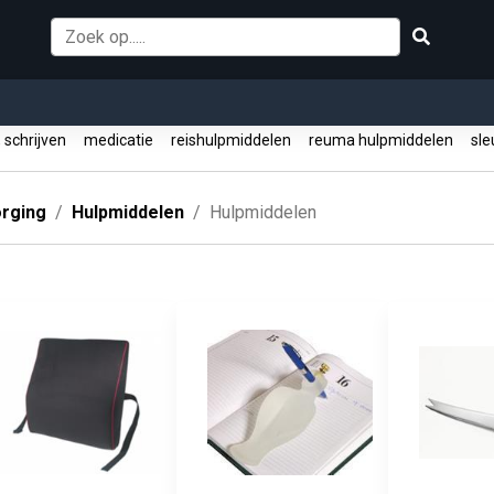
 schrijven
medicatie
reishulpmiddelen
reuma hulpmiddelen
sle
orging
Hulpmiddelen
Hulpmiddelen