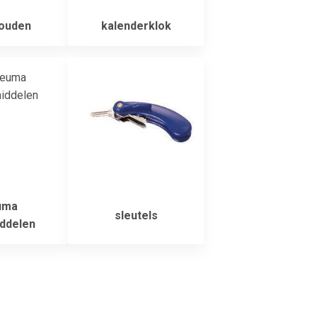
ouden
kalenderklok
uma
sleutels
ddelen