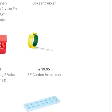
ijnen
Sokaantrekker
s 2-vaks En
 Cm -
sjes
0
€ 19.95
Dag 2 Vaks
EZ Garden Armsteun
1st)