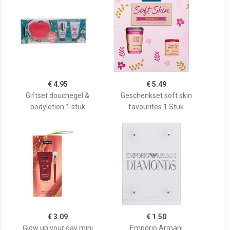
€ 4.95
€ 5.49
Giftset douchegel &
Geschenkset soft skin
bodylotion 1 stuk
favourites 1 Stuk
€ 3.09
€ 1.50
Glow up your day mini
Emporio Armani