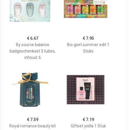
€ 6.67
€ 7.95
By source balance
Bio gset summer edit 1
badgeschenkset 3 tubes,
Stuks
inhoud: 6
€ 7.59
€ 7.19
Royal romance beauty kit
Giftset yiella 1 Stuk