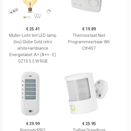
€ 25.41
€ 19.89
Müller-Licht tint LED-lamp
Thermostaat Niet
(los) Globe Gold retro
Programmeerbaar Wit
white+ambiance
Cth407
Energielabel: A+ (A++ - E)
GZ10 5.5 W RGB
€ 39.99
€ 25.95
BrematicPRO
ZigBee Draadloze