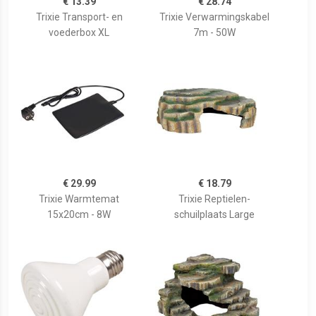
€ 13.39
€ 28.74
Trixie Transport- en
Trixie Verwarmingskabel
voederbox XL
7m - 50W
€ 29.99
€ 18.79
Trixie Warmtemat
Trixie Reptielen-
15x20cm - 8W
schuilplaats Large