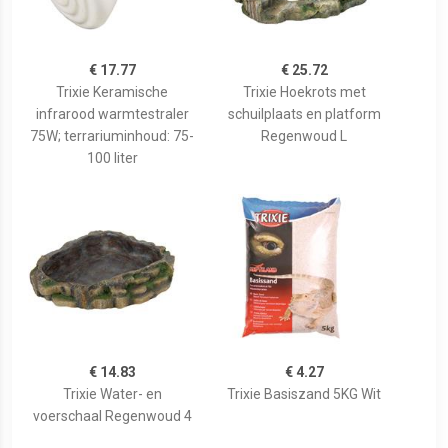
€ 17.77
€ 25.72
Trixie Keramische
Trixie Hoekrots met
infrarood warmtestraler
schuilplaats en platform
75W; terrariuminhoud: 75-
Regenwoud L
100 liter
€ 14.83
€ 4.27
Trixie Water- en
Trixie Basiszand 5KG Wit
voerschaal Regenwoud 4