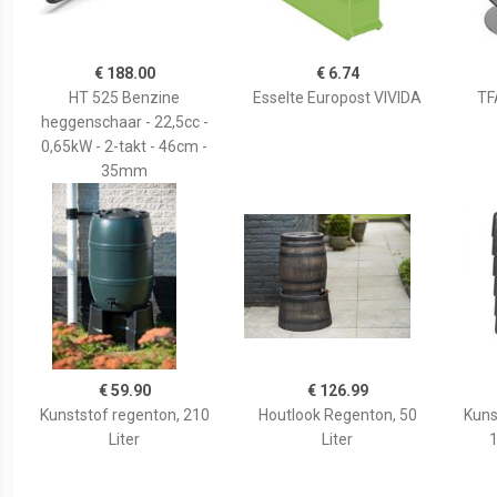
€ 188.00
€ 6.74
HT 525 Benzine
Esselte Europost VIVIDA
TF
heggenschaar - 22,5cc -
0,65kW - 2-takt - 46cm -
35mm
€ 59.90
€ 126.99
Kunststof regenton, 210
Houtlook Regenton, 50
Kuns
Liter
Liter
1