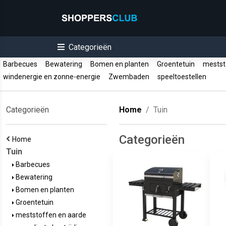
Categorieën
Barbecues
Bewatering
Bomen en planten
Groentetuin
mestst
windenergie en zonne-energie
Zwembaden
speeltoestellen
Categorieën
Home
Tuin
Categorieën
Home
Tuin
Barbecues
Bewatering
Bomen en planten
Groentetuin
meststoffen en aarde