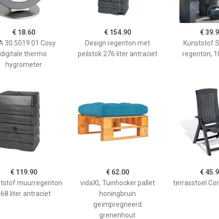
€ 18.60
€ 154.90
€ 39.
A 30.5019.01 Cosy
Design regenton met
Kunststof S
digitale thermo
peilstok 276 liter antraciet
regenton, 10
hygrometer
€ 119.90
€ 62.00
€ 45.
tstof muurregenton
vidaXL Tuinhocker pallet
terrasstoel Cors
68 liter antraciet
honingbruin
geïmpregneerd
grenenhout