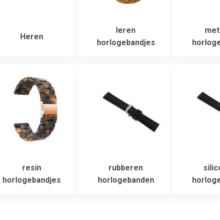
leren
met
Heren
horlogebandjes
horlog
resin
rubberen
sili
horlogebandjes
horlogebanden
horlog