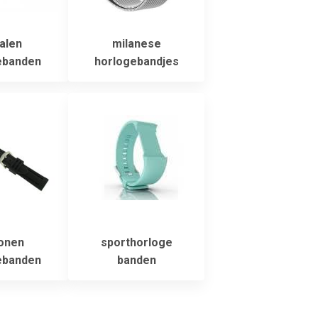
alen
milanese
ebanden
horlogebandjes
conen
sporthorloge
ebanden
banden