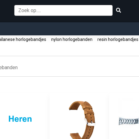
lanese horlogebandjes
nylon horlogebanden
resin horlogebandje
ebanden