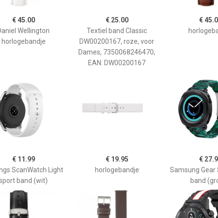
€ 45.00
€ 25.00
€ 45.
Daniel Wellington
Textiel band Classic
horlogeb
horlogebandje
DW00200167, roze, voor
Dames, 7350068246470,
EAN: DW00200167
€ 11.99
€ 19.95
€ 27.
ings ScanWatch Light
horlogebandje
Samsung Gear S
sport band (wit)
band (gr