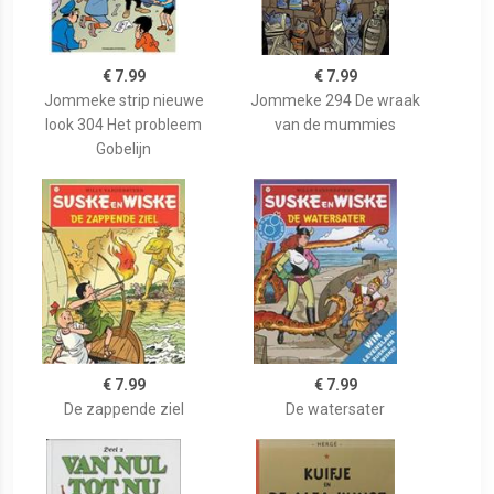
€ 7.99
€ 7.99
Jommeke strip nieuwe
Jommeke 294 De wraak
look 304 Het probleem
van de mummies
Gobelijn
€ 7.99
€ 7.99
De zappende ziel
De watersater