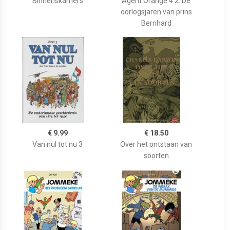
Binnenskamers
Agent Orange 4 2: De
oorlogsjaren van prins
Bernhard
€ 9.99
€ 18.50
Van nul tot nu 3
Over het ontstaan van
soorten