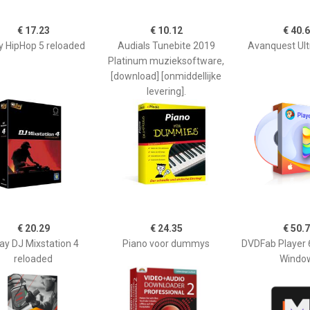
€ 17.23
€ 10.12
€ 40.
y HipHop 5 reloaded
Audials Tunebite 2019
Avanquest Ult
Platinum muzieksoftware,
[download] [onmiddellijke
levering].
€ 20.29
€ 24.35
€ 50.
ay DJ Mixstation 4
Piano voor dummys
DVDFab Player 
reloaded
Windo