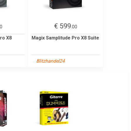
€ 599
00
.00
ro X8
Magix Samplitude Pro X8 Suite
Blitzhandel24