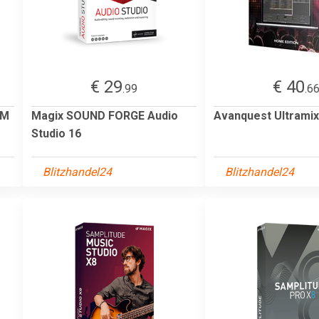
€ 29
€ 40
.99
.6
DM
Magix SOUND FORGE Audio
Avanquest Ultramix
Studio 16
Blitzhandel24
Blitzhandel24