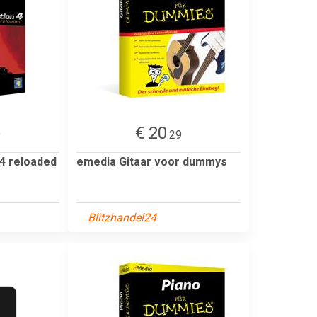
€ 20
9
.29
 4 reloaded
emedia Gitaar voor dummys
Blitzhandel24