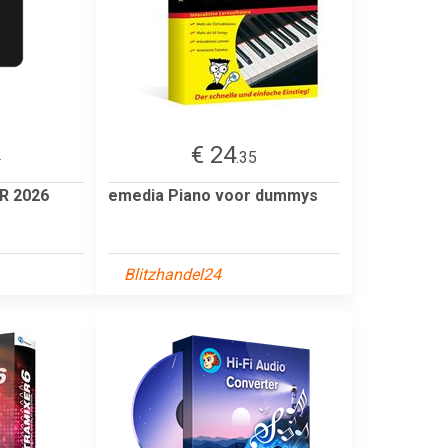
€ 24
4
.35
R 2026
emedia Piano voor dummys
Blitzhandel24