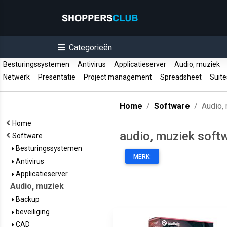
Categorieën
Besturingssystemen
Antivirus
Applicatieserver
Audio, muziek
Netwerk
Presentatie
Project management
Spreadsheet
Suit
Home
Software
Audio,
Home
audio, muziek soft
Software
Besturingssystemen
MERK:
Antivirus
Applicatieserver
Audio, muziek
Backup
beveiliging
CAD