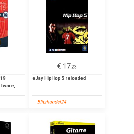
€ 17
2
.23
019
eJay HipHop 5 reloaded
ftware,
Blitzhandel24