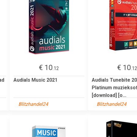
€ 10
€ 10
.12
.1
ad
Audials Music 2021
Audials Tunebite 2
Platinum muziekso
[download] [o...
Blitzhandel24
Blitzhandel24