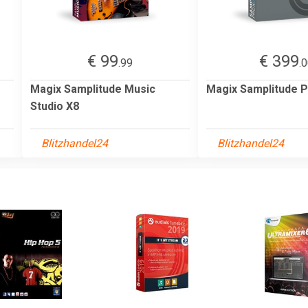
€ 99
€ 399
.99
.
Magix Samplitude Music
Magix Samplitude P
Studio X8
Blitzhandel24
Blitzhandel24