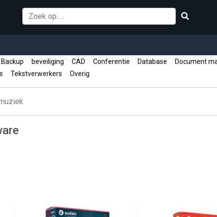
Backup
beveiliging
CAD
Conferentie
Database
Document m
es
Tekstverwerkers
Overig
 muziek
ware