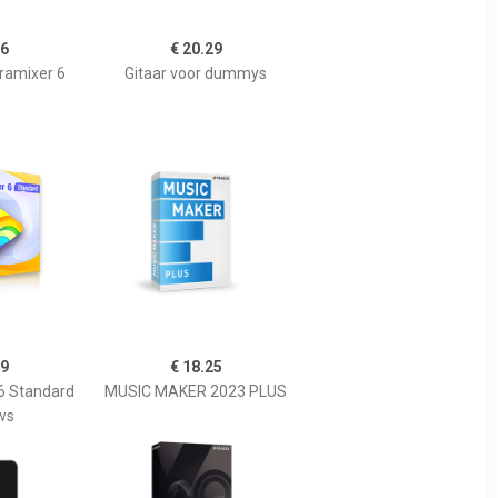
66
€ 20.29
ramixer 6
Gitaar voor dummys
79
€ 18.25
6 Standard
MUSIC MAKER 2023 PLUS
ws