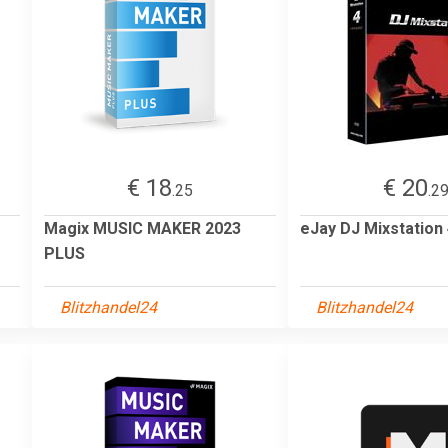
€ 18
€ 20
.25
.2
Magix MUSIC MAKER 2023
eJay DJ Mixstation
PLUS
Blitzhandel24
Blitzhandel24