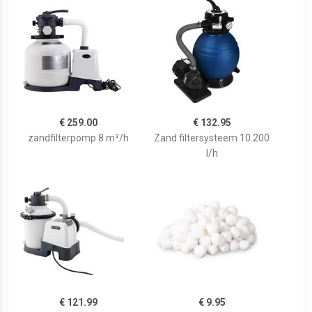
€ 259.00
€ 132.95
zandfilterpomp 8 m³/h
Zand filtersysteem 10.200
l/h
€ 121.99
€ 9.95