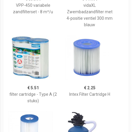
VPP-450 variabele
vidaXL
zandfilterset - 8 m³/u
Zwembadzandfilter met
4-positie ventiel 300 mm
blauw
€ 5.51
€ 2.25
filter cartridge - Type A (2
Intex Filter Cartridge H
stuks)