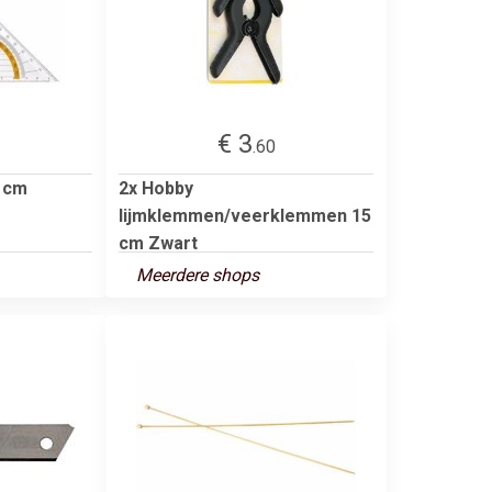
€ 3
.60
4 cm
2x Hobby
lijmklemmen/veerklemmen 15
cm Zwart
Meerdere shops