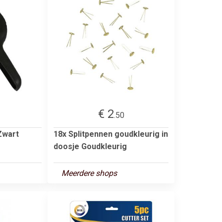
€ 2
.50
Zwart
18x Splitpennen goudkleurig in
doosje Goudkleurig
Meerdere shops