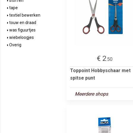
stoffen
tape
textiel bewerken
touw en draad
was figuurtjes
wiebeloogjes
Overig
€ 2
.50
Toppoint Hobbyschaar met
spitse punt
Meerdere shops