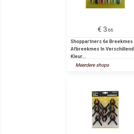
€ 3
.66
Shoppartners 6x Breekmes 
Afbreekmes In Verschillen
Kleur...
Meerdere shops