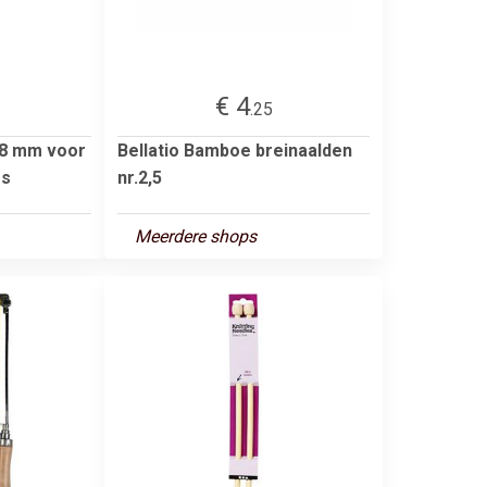
€ 4
.25
18 mm voor
Bellatio Bamboe breinaalden
rs
nr.2,5
Meerdere shops