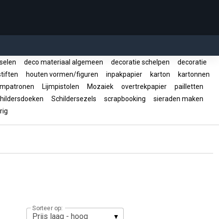
tselen
deco materiaal algemeen
decoratie schelpen
decoratie
tiften
houten vormen/figuren
inpakpapier
karton
kartonnen
jmpatronen
Lijmpistolen
Mozaiek
overtrekpapier
pailletten
hildersdoeken
Schildersezels
scrapbooking
sieraden maken
rig
Sorteer op: