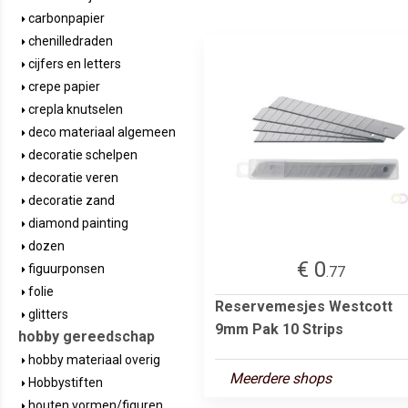
carbonpapier
chenilledraden
cijfers en letters
crepe papier
crepla knutselen
deco materiaal algemeen
decoratie schelpen
decoratie veren
decoratie zand
diamond painting
dozen
€ 0
figuurponsen
.77
folie
Reservemesjes Westcott
glitters
9mm Pak 10 Strips
hobby gereedschap
hobby materiaal overig
Meerdere shops
Hobbystiften
houten vormen/figuren