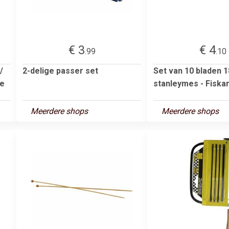
€ 3
€ 4
.99
.10
/
2-delige passer set
Set van 10 bladen 
de
stanleymes - Fiska
Meerdere shops
Meerdere shops