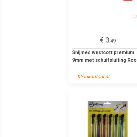
€ 3
.49
Snijmes westcott premium
9mm met schuifsluiting Roo
Kleinkantoor.nl