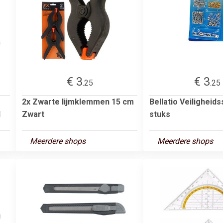
€ 3
€ 3
.25
.25
2x Zwarte lijmklemmen 15 cm
Bellatio Veiligheid
1
Zwart
stuks
Meerdere shops
Meerdere shops