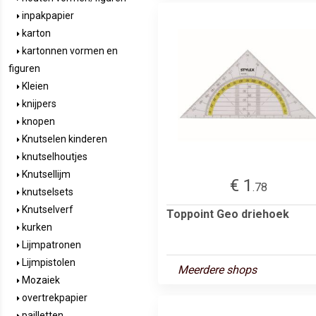
inpakpapier
karton
kartonnen vormen en
figuren
Kleien
knijpers
knopen
Knutselen kinderen
knutselhoutjes
Knutsellijm
€ 1
.78
knutselsets
Knutselverf
Toppoint Geo driehoek
kurken
Lijmpatronen
Lijmpistolen
Meerdere shops
Mozaiek
overtrekpapier
pailletten