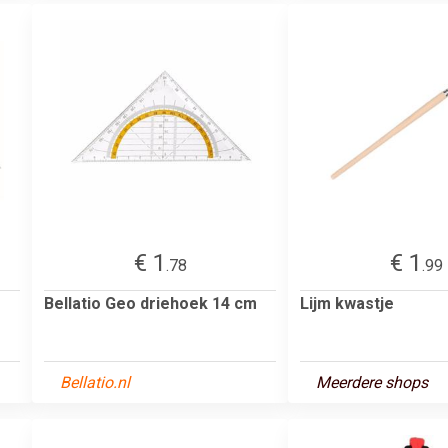
€ 1
€ 1
.78
.99
Bellatio Geo driehoek 14 cm
Lijm kwastje
Bellatio.nl
Meerdere shops