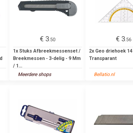
€ 3
€ 3
.50
.56
1x Stuks Afbreekmessenset /
2x Geo driehoek 1
d
Breekmessen - 3-delig - 9 Mm
Transparant
/ 1...
Meerdere shops
Bellatio.nl