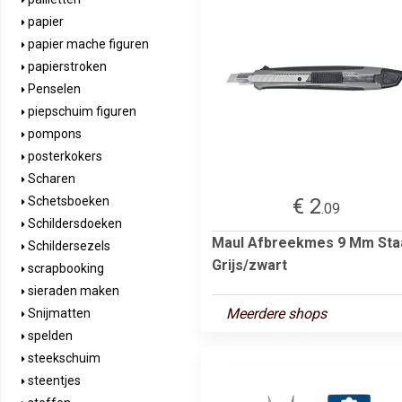
papier
papier mache figuren
papierstroken
Penselen
piepschuim figuren
pompons
posterkokers
Scharen
€ 2
Schetsboeken
.09
Schildersdoeken
Maul Afbreekmes 9 Mm Sta
Schildersezels
Grijs/zwart
scrapbooking
sieraden maken
Meerdere shops
Snijmatten
spelden
steekschuim
steentjes