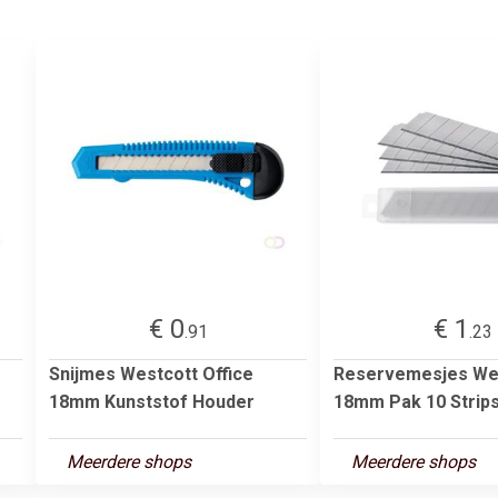
€ 0
€ 1
.91
.23
Snijmes Westcott Office
Reservemesjes We
18mm Kunststof Houder
18mm Pak 10 Strip
Meerdere shops
Meerdere shops