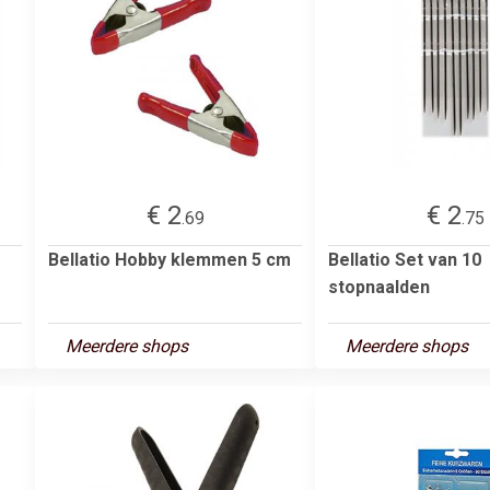
€ 2
€ 2
.69
.75
Bellatio Hobby klemmen 5 cm
Bellatio Set van 10
stopnaalden
Meerdere shops
Meerdere shops