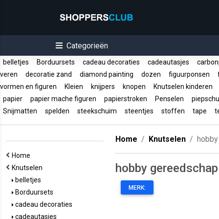
Categorieën
belletjes
Borduursets
cadeau decoraties
cadeautasjes
carbon
veren
decoratie zand
diamond painting
dozen
figuurponsen
f
vormen en figuren
Kleien
knijpers
knopen
Knutselen kinderen
papier
papier mache figuren
papierstroken
Penselen
piepschu
Snijmatten
spelden
steekschuim
steentjes
stoffen
tape
te
Home
Knutselen
hobby
Home
hobby gereedschap
Knutselen
belletjes
MERK:
Borduursets
cadeau decoraties
cadeautasjes