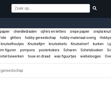
papier
chenilledraden
cijfers en letters
crepe papier
crepla knu
olie
glitters
hobby gereedschap
hobby materiaal overig
Hobbys
knutselhoutjes
Knutsellijm
knutselsets
Knutselverf
kurken
Li
im figuren
pompons
posterkokers
Scharen
Schetsboeken
Sc
xtiel bewerken
touw en draad
was figuurtjes
wiebeloogjes
Ove
 gereedschap