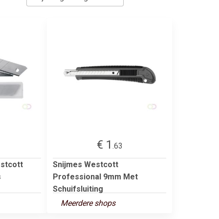
€ 1
.63
stcott
Snijmes Westcott
s
Professional 9mm Met
Schuifsluiting
Meerdere shops