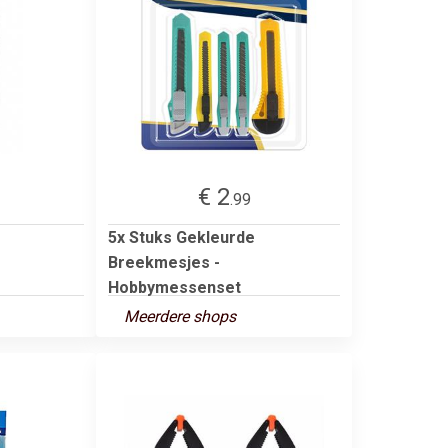
€ 2
.99
5x Stuks Gekleurde
Breekmesjes -
Hobbymessenset
Meerdere shops