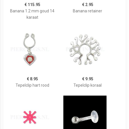
€ 115.95
€ 2.95
Banana 1.2 mm goud 14
Banana retainer
karaat
€ 8.95
€ 9.95
Tepelclip hart rood
Tepelclip koraal