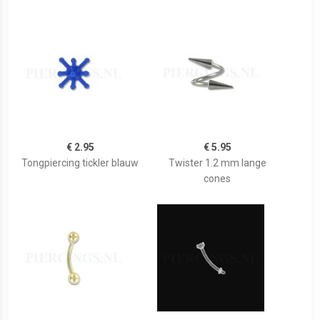
€ 2.95
€ 5.95
Tongpiercing tickler blauw
Twister 1.2 mm lange
cones