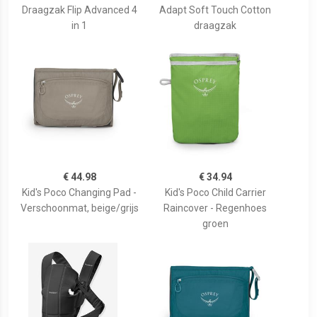
Draagzak Flip Advanced 4
Adapt Soft Touch Cotton
in 1
draagzak
€ 44.98
€ 34.94
Kid's Poco Changing Pad -
Kid's Poco Child Carrier
Verschoonmat, beige/grijs
Raincover - Regenhoes
groen