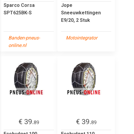
Sparco Corsa
Jope
SPT625BK-S
Sneeuwkettingen
E9/20, 2 Stuk
Banden-pneus-
Motointegrator
online.nl
€ 39.
€ 39.
89
89
Ecobudget 100
Ecobudget 110