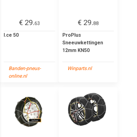
€ 29.
€ 29.
63
88
I.ce 50
ProPlus
Sneeuwkettingen
12mm KN50
Banden-pneus-
Winparts.nl
online.nl