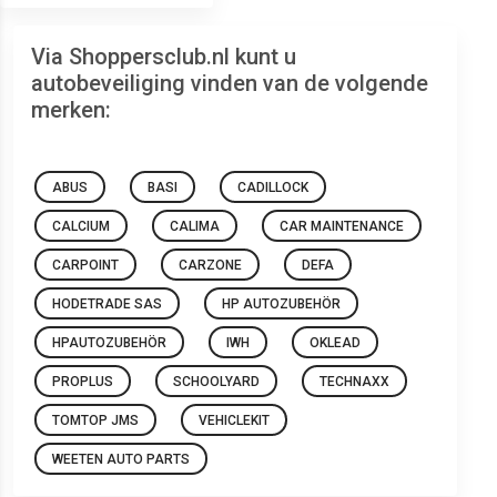
Via Shoppersclub.nl kunt u
autobeveiliging vinden van de volgende
merken:
ABUS
BASI
CADILLOCK
CALCIUM
CALIMA
CAR MAINTENANCE
CARPOINT
CARZONE
DEFA
HODETRADE SAS
HP AUTOZUBEHÖR
HPAUTOZUBEHÖR
IWH
OKLEAD
PROPLUS
SCHOOLYARD
TECHNAXX
TOMTOP JMS
VEHICLEKIT
WEETEN AUTO PARTS