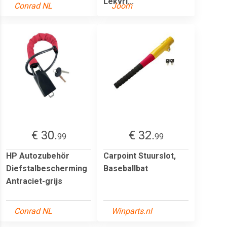
Lekvri...
Conrad NL
Joom
€ 30.
€ 32.
99
99
HP Autozubehör
Carpoint Stuurslot,
Diefstalbescherming
Baseballbat
Antraciet-grijs
Conrad NL
Winparts.nl