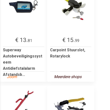
€ 13.
€ 15.
81
99
Superway
Carpoint Stuurslot,
Autobeveiligingssyst
Rotarylock
eem
Antidiefstalalarm
Afstandsb...
Joom
Meerdere shops