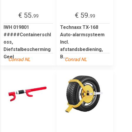
€ 55.
€ 59.
99
99
IWH 019801
Technaxx TX-168
#####Containerschl
Auto-alarmsysteem
oss,
Incl.
Diefstalbescherming
afstandsbediening,
Geel
B...
Conrad NL
Conrad NL