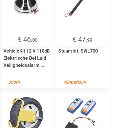
€ 46.
€ 47.
00
99
VehicleKit 12 V 110dB
Stuurslot, SWL700
Elektrische Bel Luid
Veiligheidsalarm ...
Joom
Winparts.nl