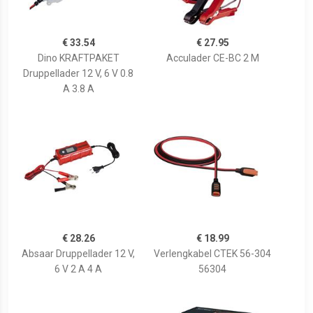
€ 33.54
€ 27.95
Dino KRAFTPAKET
Acculader CE-BC 2 M
Druppellader 12 V, 6 V 0.8
A 3.8 A
€ 28.26
€ 18.99
Absaar Druppellader 12 V,
Verlengkabel CTEK 56-304
6 V 2 A 4 A
56304