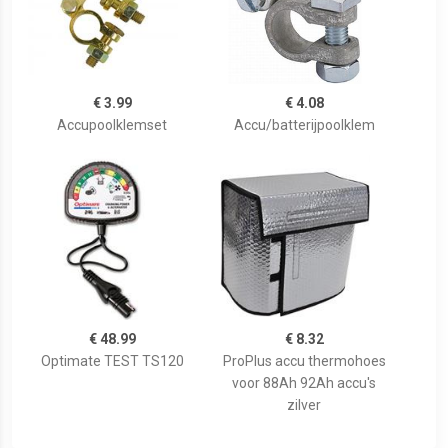
€ 3.99
€ 4.08
Accupoolklemset
Accu/batterijpoolklem
€ 48.99
€ 8.32
Optimate TEST TS120
ProPlus accu thermohoes
voor 88Ah 92Ah accu's
zilver