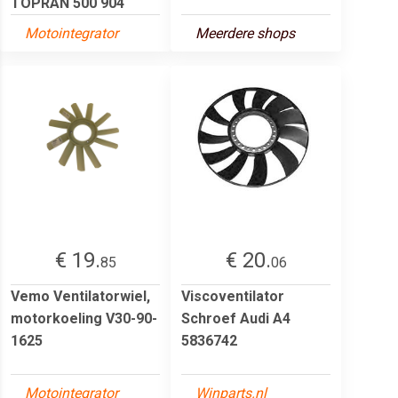
TOPRAN 500 904
Motointegrator
Meerdere shops
€ 19.
€ 20.
85
06
Vemo Ventilatorwiel,
Viscoventilator
motorkoeling V30-90-
Schroef Audi A4
1625
5836742
Motointegrator
Winparts.nl