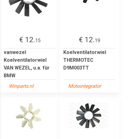
€ 12.
€ 12.
15
19
vanwezel
Koelventilatorwiel
Koelventilatorwiel
THERMOTEC
VAN WEZEL, u.a. für
D9M003TT
BMW
Winparts.nl
Motointegrator