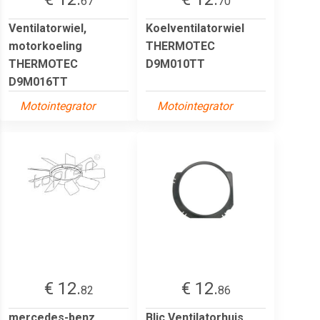
67
70
Ventilatorwiel,
Koelventilatorwiel
motorkoeling
THERMOTEC
THERMOTEC
D9M010TT
D9M016TT
Motointegrator
Motointegrator
€ 12.
€ 12.
82
86
mercedes-benz
Blic Ventilatorhuis