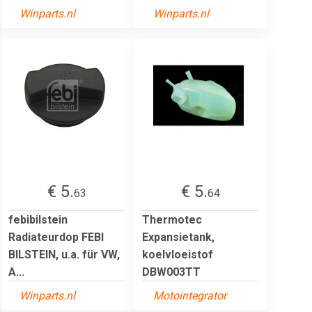
Winparts.nl
Winparts.nl
€ 5.
€ 5.
63
64
febibilstein
Thermotec
Radiateurdop FEBI
Expansietank,
BILSTEIN, u.a. für VW,
koelvloeistof
A...
DBW003TT
Winparts.nl
Motointegrator