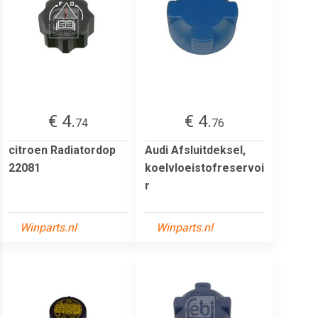
€ 4.
€ 4.
74
76
citroen Radiatordop
Audi Afsluitdeksel,
22081
koelvloeistofreservoi
r
Winparts.nl
Winparts.nl