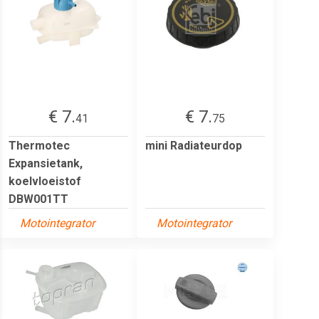
€ 7.
€ 7.
41
75
Thermotec
mini Radiateurdop
Expansietank,
koelvloeistof
DBW001TT
Motointegrator
Motointegrator