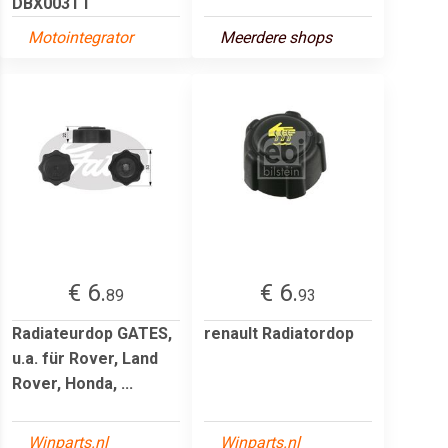
DBX003TT
Motointegrator
Meerdere shops
€ 6.
€ 6.
89
93
Radiateurdop GATES,
renault Radiatordop
u.a. für Rover, Land
Rover, Honda, ...
Winparts.nl
Winparts.nl