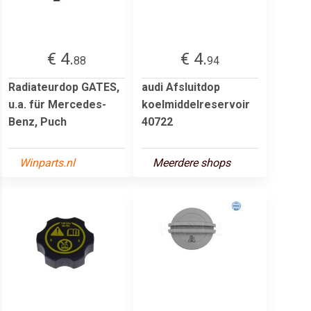
€ 4.
€ 4.
88
94
Radiateurdop GATES,
audi Afsluitdop
u.a. für Mercedes-
koelmiddelreservoir
Benz, Puch
40722
Winparts.nl
Meerdere shops