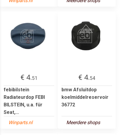
Winparts.nl
Meerdere shops
€ 4.
€ 4.
51
54
febibilstein
bmw Afsluitdop
Radiateurdop FEBI
koelmiddelreservoir
BILSTEIN, u.a. für
36772
Seat,...
Winparts.nl
Meerdere shops