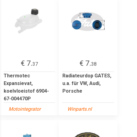
€ 7.
€ 7.
37
38
Thermotec
Radiateurdop GATES,
Expansievat,
u.a. für VW, Audi,
koelvloeistof 6904-
Porsche
67-004470P
Motointegrator
Winparts.nl