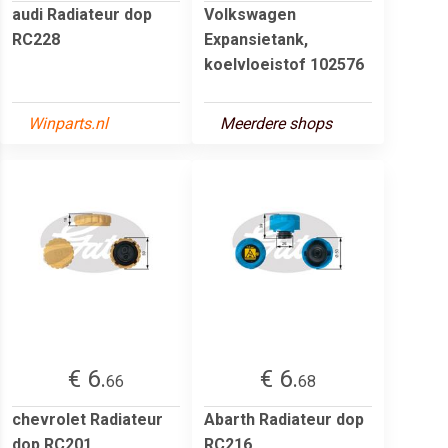
audi Radiateur dop
Volkswagen
RC228
Expansietank,
koelvloeistof 102576
Winparts.nl
Meerdere shops
€ 6.
€ 6.
66
68
chevrolet Radiateur
Abarth Radiateur dop
dop RC201
RC216