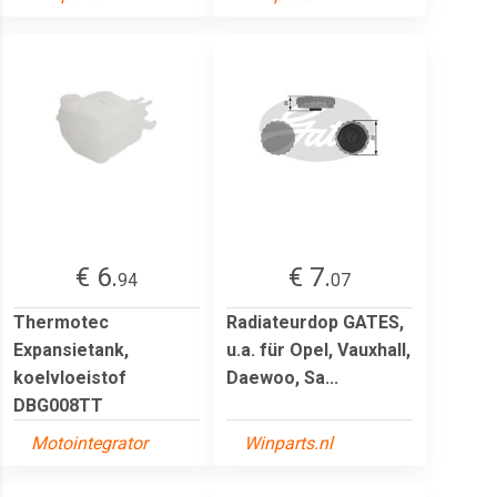
€ 6.
€ 7.
94
07
Thermotec
Radiateurdop GATES,
Expansietank,
u.a. für Opel, Vauxhall,
koelvloeistof
Daewoo, Sa...
DBG008TT
Motointegrator
Winparts.nl