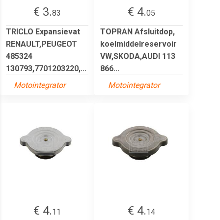
€ 3.
€ 4.
83
05
TRICLO Expansievat
TOPRAN Afsluitdop,
RENAULT,PEUGEOT
koelmiddelreservoir
485324
VW,SKODA,AUDI 113
130793,7701203220,...
866...
Motointegrator
Motointegrator
€ 4.
€ 4.
11
14