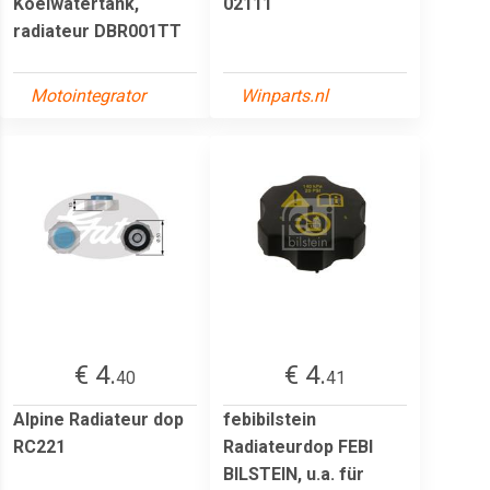
Koelwatertank,
02111
radiateur DBR001TT
Motointegrator
Winparts.nl
€ 4.
€ 4.
40
41
Alpine Radiateur dop
febibilstein
RC221
Radiateurdop FEBI
BILSTEIN, u.a. für