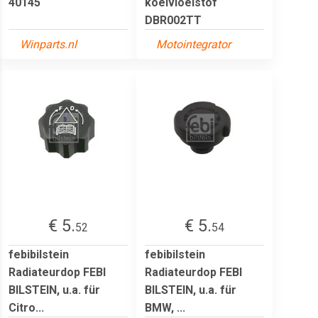
40145
koelvloeistof
DBR002TT
Winparts.nl
Motointegrator
€ 5.
€ 5.
52
54
febibilstein
febibilstein
Radiateurdop FEBI
Radiateurdop FEBI
BILSTEIN, u.a. für
BILSTEIN, u.a. für
Citro...
BMW, ...