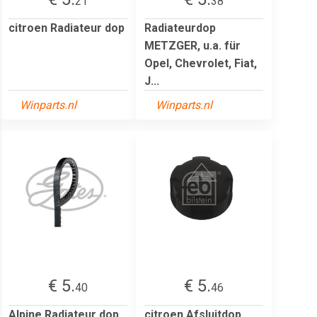
21
38
citroen Radiateur dop
Radiateurdop
METZGER, u.a. für
Opel, Chevrolet, Fiat,
J...
Winparts.nl
Winparts.nl
€ 5.
€ 5.
40
46
Alpine Radiateur dop
citroen Afsluitdop