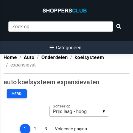
Categorieën
Home
Auto
Onderdelen
koelsysteem
expansievat
auto koelsysteem expansievaten
MERK:
Sorteer op:
(current)
1
2
3
Volgende pagina