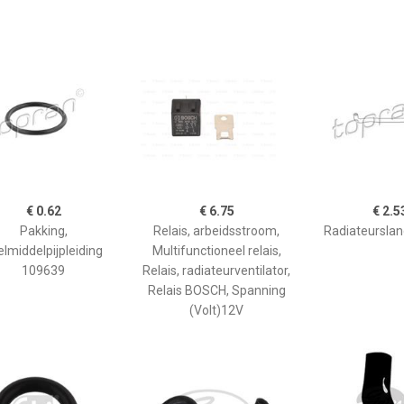
€ 0.62
€ 6.75
€ 2.5
Pakking,
Relais, arbeidsstroom,
Radiateursla
elmiddelpijpleiding
Multifunctioneel relais,
109639
Relais, radiateurventilator,
Relais BOSCH, Spanning
(Volt)12V