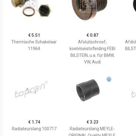
€ 5.51
€ 0.87
Thermische Schakelaar
Afsluitschroef,
Afdich
11964
koelvloeistofleiding FEBI
BILSTE
BILSTEIN, u.a. für BMW,
VW, Audi
€ 1.74
€ 3.23
Radiateurslang 100717
Radiateurslang MEYLE-
ORIGINAL Quality MEYLE,