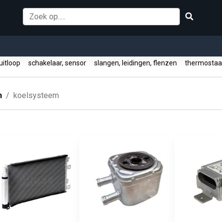
ruitloop
schakelaar, sensor
slangen, leidingen, flenzen
thermostaat
n
koelsysteem