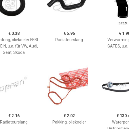
€ 0.38
€ 5.96
€ 1.9
tring, oliekoeler FEBI
Radiateurslang
Verwarming
IN, u.a. für VW, Audi,
GATES, u.a.
Seat, Skoda
€ 2.16
€ 2.02
€ 130.
Radiateurslang
Pakking, oliekoeler
Waterpo
Distributier