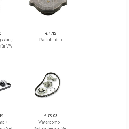
0
€ 4.13
sslang
Radiatordop
 für VW
49
€ 73.03
mp +
Waterpomp +
iem Set
Distributieriem Set