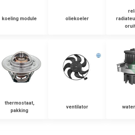
rel
koeling module
oliekoeler
radiateu
orui
thermostaat,
ventilator
wate
pakking