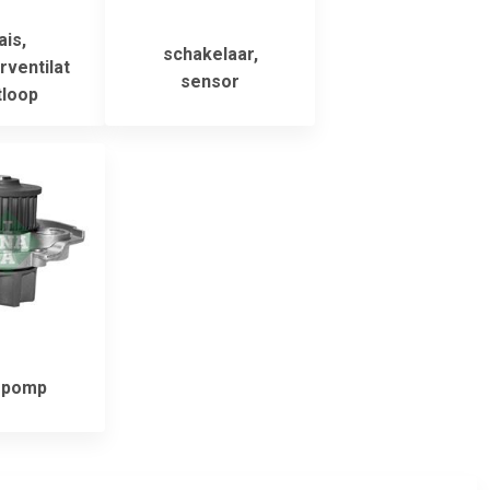
ais,
schakelaar,
rventilat
sensor
tloop
rpomp