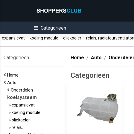
Categorieën
expansievat
koeling module
oliekoeler
relais, radiateurventilato
Categorieën
Home
Auto
Onderdele
Categorieën
Home
Auto
Onderdelen
koelsysteem
expansievat
koeling module
oliekoeler
relais,