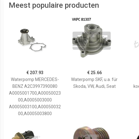
Meest populaire producten
€ 207.93
€ 25.66
Waterpomp MERCEDES-
Waterpomp SKF, u.a. für
BENZ A2C3997390080
Skoda, VW, Audi, Seat
ko
A0005001700,A00050023
00,A0005003000
A0005003100,A00050032
00,A0005003800