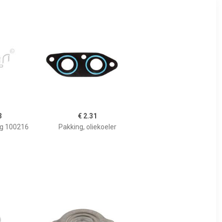
3
€ 2.31
ng 100216
Pakking, oliekoeler