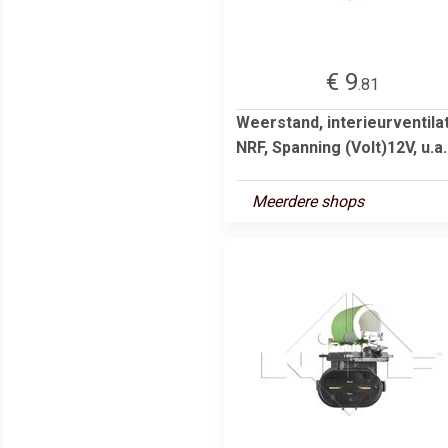
€ 9
.81
Weerstand, interieurventila
NRF, Spanning (Volt)12V, u.a..
Meerdere shops