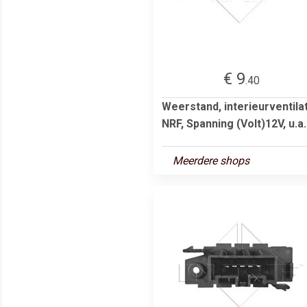
€ 9
.40
Weerstand, interieurventila
NRF, Spanning (Volt)12V, u.a..
Meerdere shops