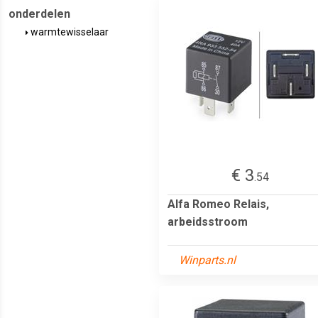
onderdelen
warmtewisselaar
€ 3
.54
Alfa Romeo Relais,
arbeidsstroom
Winparts.nl