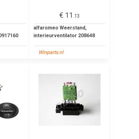
€ 11
3
.13
alfaromeo Weerstand,
 0917160
interieurventilator 208648
Winparts.nl