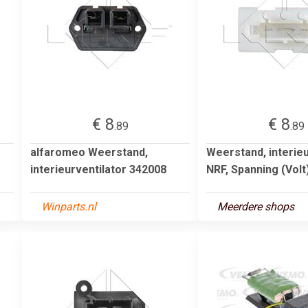
€ 8
€ 8
.89
.89
alfaromeo Weerstand,
Weerstand, interieu
interieurventilator 342008
NRF, Spanning (Volt)1
Winparts.nl
Meerdere shops