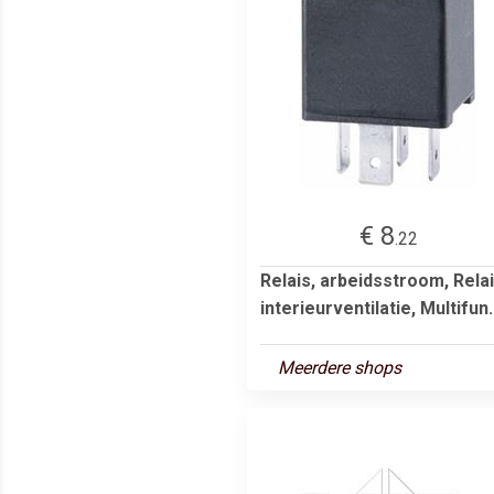
€ 8
.22
Relais, arbeidsstroom, Relai
interieurventilatie, Multifun.
Meerdere shops