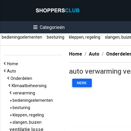
Categorieën
bedieningselementen
besturing
kleppen, regeling
slangen, bui
Home
Auto
Onderdele
Home
auto verwarming ven
Auto
Onderdelen
MERK:
Klimaatbeheersing
verwarming
bedieningselementen
besturing
kleppen, regeling
slangen, buizen
ventilatie losse