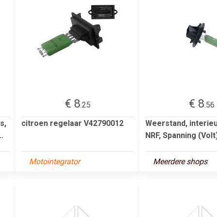
€ 8
€ 8
.25
.56
s,
citroen regelaar V42790012
Weerstand, interieu
..
NRF, Spanning (Volt)1
Motointegrator
Meerdere shops