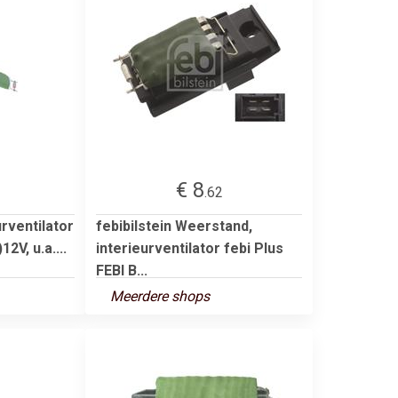
€ 8
.62
rventilator
febibilstein Weerstand,
2V, u.a....
interieurventilator febi Plus
FEBI B...
Meerdere shops