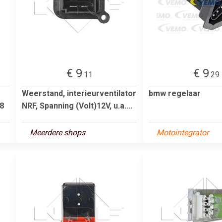
€ 9
€ 9
.11
.29
Weerstand, interieurventilator
bmw regelaar
08
NRF, Spanning (Volt)12V, u.a....
Meerdere shops
Motointegrator