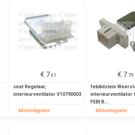
€ 7
€ 7
.61
.79
seat Regelaar,
febibilstein Weerst
interieurventilator V10790003
interieurventilator 
FEBI B...
Motointegrator
Motointegrator