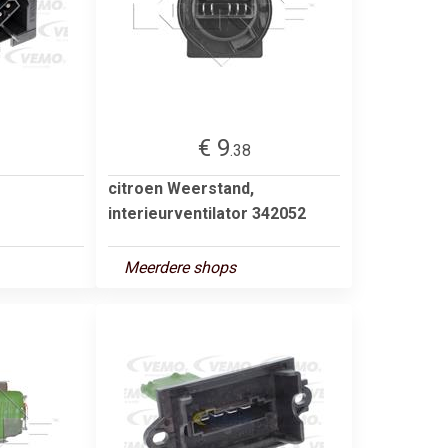
€ 9
.38
citroen Weerstand,
interieurventilator 342052
Meerdere shops