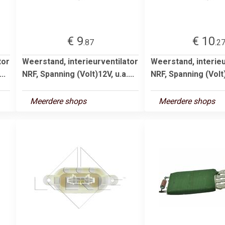
€ 9
€ 10
.87
.2
tor
Weerstand, interieurventilator
Weerstand, interieu
..
NRF, Spanning (Volt)12V, u.a....
NRF, Spanning (Volt)1
Meerdere shops
Meerdere shops