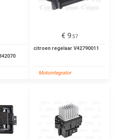
€ 9
.57
citroen regelaar V42790011
 342070
Motointegrator