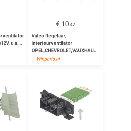
€ 10
7
.42
rventilator
Valeo Regelaar,
2V, u.a....
interieurventilator
OPEL,CHEVROLET,VAUXHALL
...
Winparts.nl