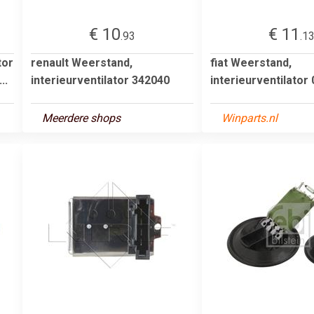
€ 10
€ 11
.93
.1
tor
renault Weerstand,
fiat Weerstand,
..
interieurventilator 342040
interieurventilator
Meerdere shops
Winparts.nl