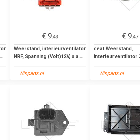
€ 9
€ 9
.43
.47
tor
Weerstand, interieurventilator
seat Weerstand,
..
NRF, Spanning (Volt)12V, u.a....
interieurventilator
Winparts.nl
Winparts.nl