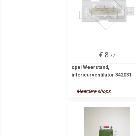
€ 8
.77
opel Weerstand,
interieurventilator 342031
Meerdere shops