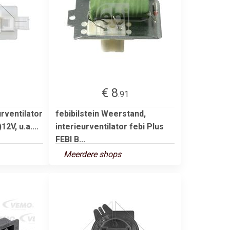
€ 8
.91
rventilator
febibilstein Weerstand,
2V, u.a....
interieurventilator febi Plus
FEBI B...
Meerdere shops