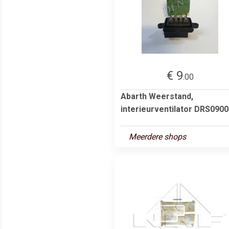
€ 9
.00
Abarth Weerstand,
interieurventilator DRS090
Meerdere shops