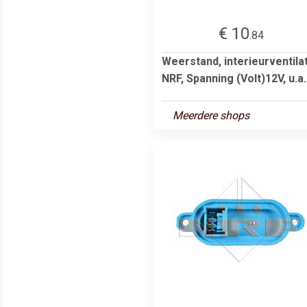
€ 10
.84
Weerstand, interieurventila
NRF, Spanning (Volt)12V, u.a..
Meerdere shops