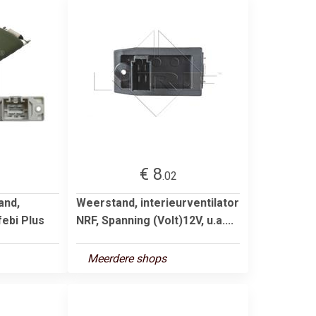
€ 8
.02
and,
Weerstand, interieurventilator
febi Plus
NRF, Spanning (Volt)12V, u.a....
Meerdere shops