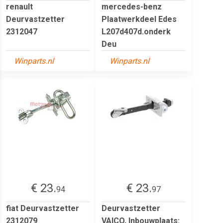
renault
mercedes-benz
Deurvastzetter
Plaatwerkdeel Edes
2312047
L207d407d.onderk
Deu
Winparts.nl
Winparts.nl
€ 23.
€ 23.
94
97
fiat Deurvastzetter
Deurvastzetter
2312079
VAICO, Inbouwplaats: