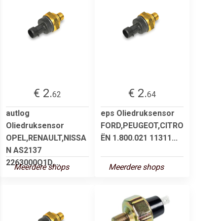
€ 2.
€ 2.
62
64
autlog
eps Oliedruksensor
Oliedruksensor
FORD,PEUGEOT,CITRO
OPEL,RENAULT,NISSA
ËN 1.800.021 11311...
N AS2137
2263000Q1D,...
Meerdere shops
Meerdere shops