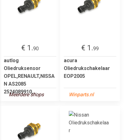
€ 1.
€ 1.
90
99
autlog
acura
Oliedruksensor
Oliedrukschakelaar
OPEL,RENAULT,NISSA
EOP2005
N AS2085
2524089910,...
Meerdere shops
Winparts.nl