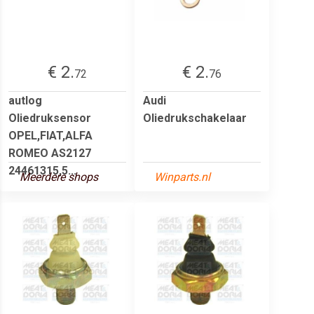
€ 2.
€ 2.
72
76
autlog
Audi
Oliedruksensor
Oliedrukschakelaar
OPEL,FIAT,ALFA
ROMEO AS2127
24461315,5...
Meerdere shops
Winparts.nl