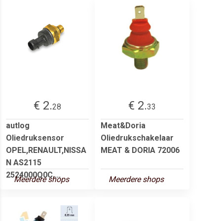
€ 2.
€ 2.
28
33
autlog
Meat&Doria
Oliedruksensor
Oliedrukschakelaar
OPEL,RENAULT,NISSA
MEAT & DORIA 72006
N AS2115
2524000Q0C,...
Meerdere shops
Meerdere shops