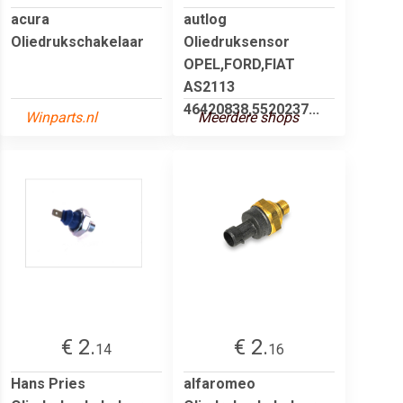
acura
autlog
Oliedrukschakelaar
Oliedruksensor
OPEL,FORD,FIAT
AS2113
46420838,5520237...
Winparts.nl
Meerdere shops
€ 2.
€ 2.
14
16
Hans Pries
alfaromeo