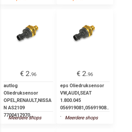
€ 2.
€ 2.
96
96
autlog
eps Oliedruksensor
Oliedruksensor
VW,AUDI,SEAT
OPEL,RENAULT,NISSA
1.800.045
N AS2109
056919081,05691908..
7700417970,...
.
Meerdere shops
Meerdere shops