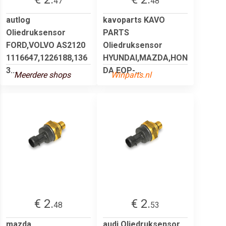
47
48
autlog
kavoparts KAVO
Oliedruksensor
PARTS
FORD,VOLVO AS2120
Oliedruksensor
1116647,1226188,136
HYUNDAI,MAZDA,HON
3...
DA EOP-...
Meerdere shops
Winparts.nl
€ 2.
€ 2.
48
53
mazda
audi Oliedruksensor