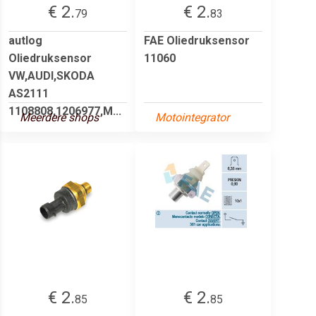
€ 2.
€ 2.
79
83
autlog
FAE Oliedruksensor
Oliedruksensor
11060
VW,AUDI,SKODA
AS2111
1108808,1206977,M...
Meerdere shops
Motointegrator
€ 2.
€ 2.
85
85