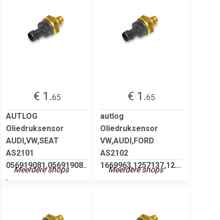
€ 1.
€ 1.
65
65
AUTLOG
autlog
Oliedruksensor
Oliedruksensor
AUDI,VW,SEAT
VW,AUDI,FORD
AS2101
AS2102
056919081,05691908..
1669963,1257137,12...
Meerdere shops
Meerdere shops
.