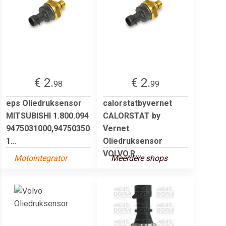
€ 2.
€ 2.
98
99
eps Oliedruksensor
calorstatbyvernet
MITSUBISHI 1.800.094
CALORSTAT by
9475031000,94750350
Vernet
1...
Oliedruksensor
VOLVO,R...
Motointegrator
Meerdere shops