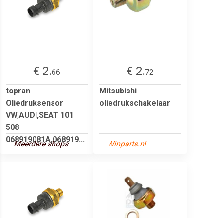
€ 2.
€ 2.
66
72
topran
Mitsubishi
Oliedruksensor
oliedrukschakelaar
VW,AUDI,SEAT 101
508
068919081A,068919...
Meerdere shops
Winparts.nl