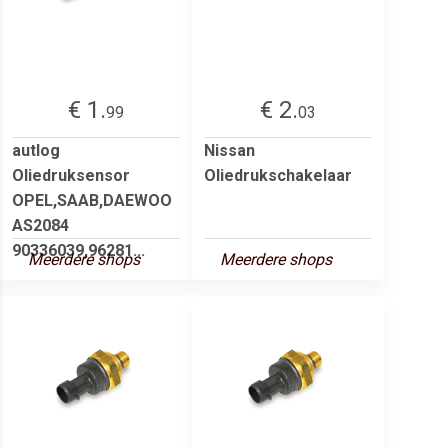
€ 1.
€ 2.
99
03
autlog
Nissan
Oliedruksensor
Oliedrukschakelaar
OPEL,SAAB,DAEWOO
AS2084
90336039,96281...
Meerdere shops
Meerdere shops