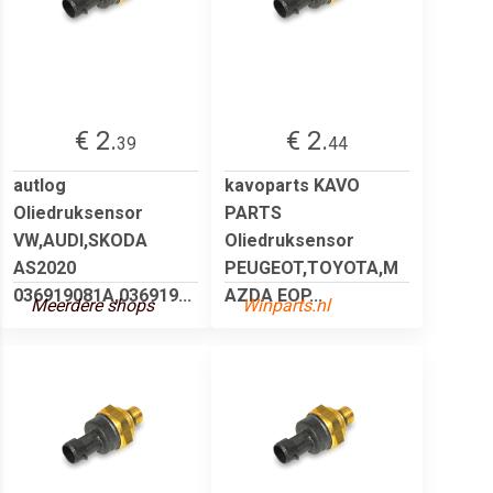
€ 2.
€ 2.
39
44
autlog
kavoparts KAVO
Oliedruksensor
PARTS
VW,AUDI,SKODA
Oliedruksensor
AS2020
PEUGEOT,TOYOTA,M
036919081A,036919...
AZDA EOP...
Meerdere shops
Winparts.nl