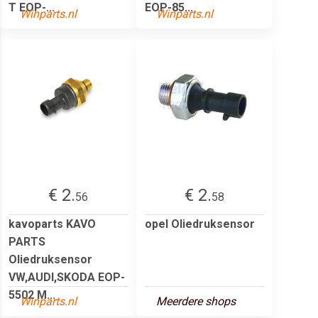
T EOP-...
EOP-85...
Winparts.nl
Winparts.nl
€ 2.
€ 2.
56
58
kavoparts KAVO
opel Oliedruksensor
PARTS
Oliedruksensor
VW,AUDI,SKODA EOP-
5502 M...
Winparts.nl
Meerdere shops