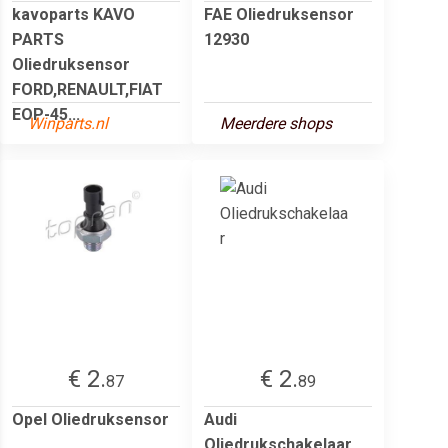
kavoparts KAVO
FAE Oliedruksensor
PARTS
12930
Oliedruksensor
FORD,RENAULT,FIAT
EOP-45...
Winparts.nl
Meerdere shops
€ 2.
€ 2.
87
89
Opel Oliedruksensor
Audi
Oliedrukschakelaar