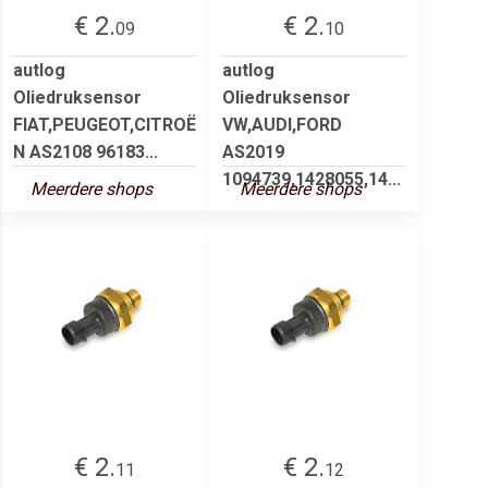
€ 2.
€ 2.
09
10
autlog
autlog
Oliedruksensor
Oliedruksensor
FIAT,PEUGEOT,CITROË
VW,AUDI,FORD
N AS2108 96183...
AS2019
1094739,1428055,14...
Meerdere shops
Meerdere shops
€ 2.
€ 2.
11
12