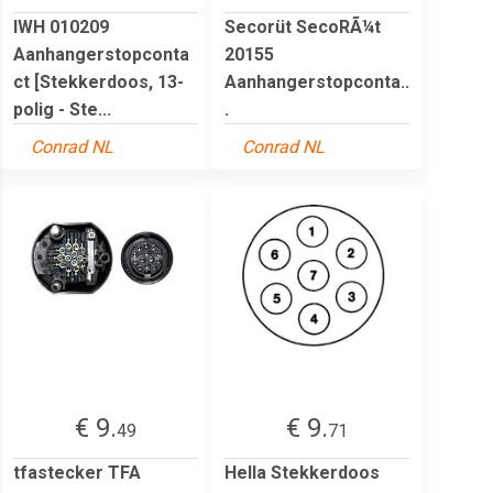
IWH 010209
Secorüt SecoRÃ¼t
Aanhangerstopconta
20155
ct [Stekkerdoos, 13-
Aanhangerstopconta..
polig - Ste...
.
Conrad NL
Conrad NL
€ 9.
€ 9.
49
71
tfastecker TFA
Hella Stekkerdoos