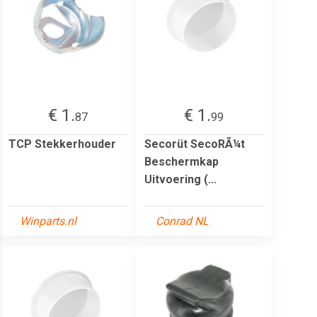
€ 1.
€ 1.
87
99
TCP Stekkerhouder
Secorüt SecoRÃ¼t
Beschermkap
Uitvoering (...
Winparts.nl
Conrad NL