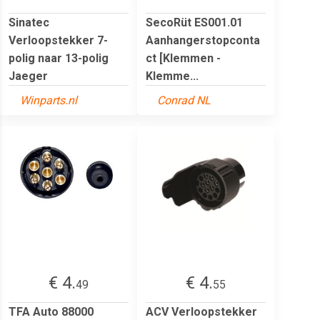
Sinatec
SecoRüt ES001.01
Verloopstekker 7-
Aanhangerstopconta
polig naar 13-polig
ct [Klemmen -
Jaeger
Klemme...
Winparts.nl
Conrad NL
€ 4.
€ 4.
49
55
TFA Auto 88000
ACV Verloopstekker