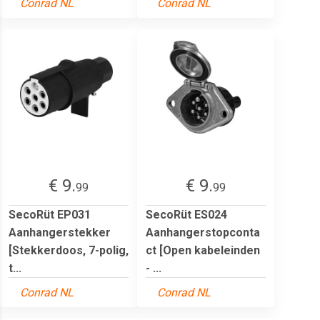
Conrad NL
Conrad NL
€ 9.
€ 9.
99
99
SecoRüt EP031
SecoRüt ES024
Aanhangerstekker
Aanhangerstopconta
[Stekkerdoos, 7-polig,
ct [Open kabeleinden
t...
- ...
Conrad NL
Conrad NL