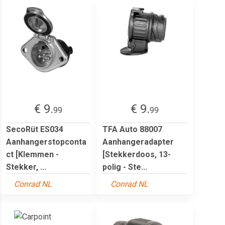
€ 9.
€ 9.
99
99
SecoRüt ES034
TFA Auto 88007
Aanhangerstopconta
Aanhangeradapter
ct [Klemmen -
[Stekkerdoos, 13-
Stekker, ...
polig - Ste...
Conrad NL
Conrad NL