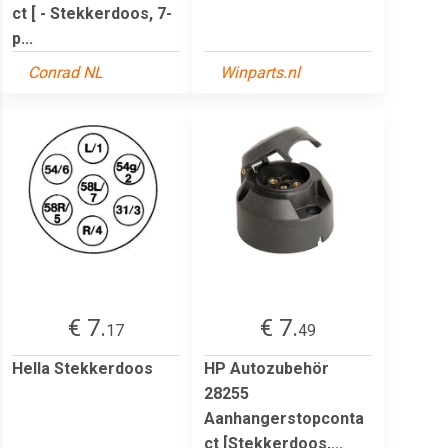
ct [ - Stekkerdoos, 7-
p...
Conrad NL
Winparts.nl
€ 7.
€ 7.
17
49
Hella Stekkerdoos
HP Autozubehör
28255
Aanhangerstopconta
ct [Stekkerdoos,...