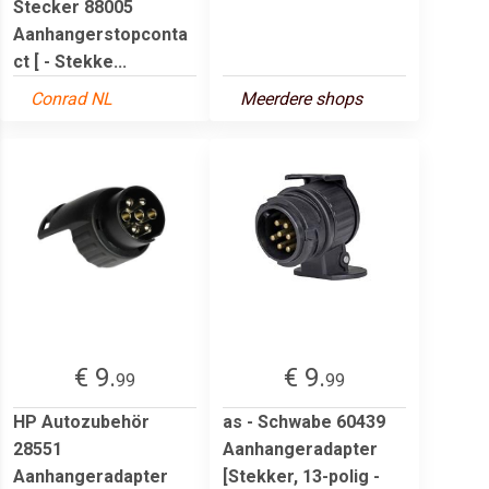
Stecker 88005
Aanhangerstopconta
ct [ - Stekke...
Conrad NL
Meerdere shops
€ 9.
€ 9.
99
99
HP Autozubehör
as - Schwabe 60439
28551
Aanhangeradapter
Aanhangeradapter
[Stekker, 13-polig -