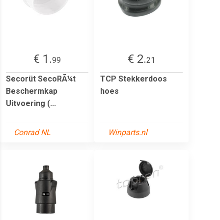
€ 1.
€ 2.
99
21
Secorüt SecoRÃ¼t
TCP Stekkerdoos
Beschermkap
hoes
Uitvoering (...
Conrad NL
Winparts.nl