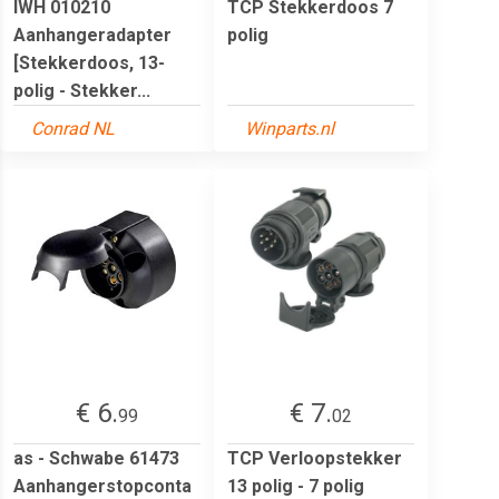
IWH 010210
TCP Stekkerdoos 7
Aanhangeradapter
polig
[Stekkerdoos, 13-
polig - Stekker...
Conrad NL
Winparts.nl
€ 6.
€ 7.
99
02
as - Schwabe 61473
TCP Verloopstekker
Aanhangerstopconta
13 polig - 7 polig