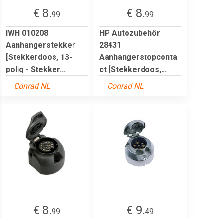
€ 8.
€ 8.
99
99
IWH 010208
HP Autozubehör
Aanhangerstekker
28431
[Stekkerdoos, 13-
Aanhangerstopconta
polig - Stekker...
ct [Stekkerdoos,...
Conrad NL
Conrad NL
€ 8.
€ 9.
99
49