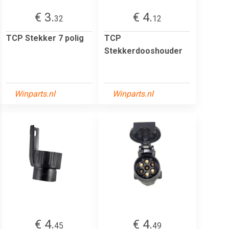
€ 3.
€ 4.
32
12
TCP Stekker 7 polig
TCP
Stekkerdooshouder
Winparts.nl
Winparts.nl
€ 4.
€ 4.
45
49