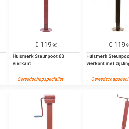
€ 119
€ 119
.95
.
Huismerk Steunpoot 60
Huismerk Steunpoo
vierkant
vierkant met zijsli
Gereedschapspecialist
Gereedschapspecia