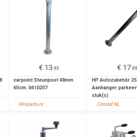
€ 13
€ 17
.95
.9
8
carpoint Steunpoot 48mm
HP Autozubehör 25
65cm. 0410207
Aanhanger parkeer
stuk(s)
Winparts.nl
Conrad NL