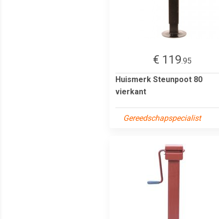
€ 119
.95
Huismerk Steunpoot 80
vierkant
Gereedschapspecialist