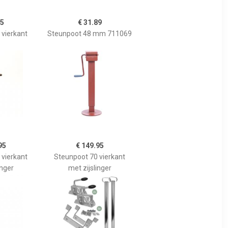
95
€ 31.89
 vierkant
Steunpoot 48 mm 711069
95
€ 149.95
 vierkant
Steunpoot 70 vierkant
inger
met zijslinger