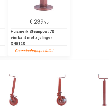
€ 289
.95
Huismerk Steunpoot 70
vierkant met zijslinger
DN512S
Gereedschapspecialist