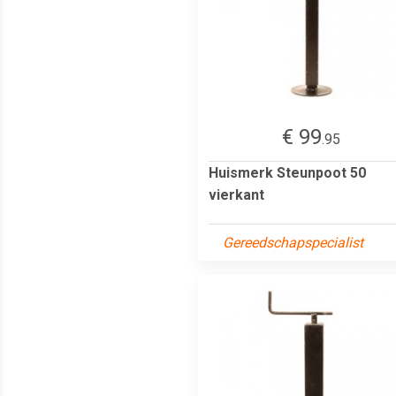
€ 99
.95
Huismerk Steunpoot 50
vierkant
Gereedschapspecialist