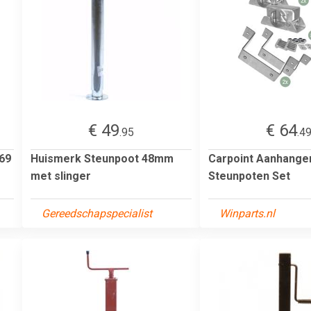
€ 49
€ 64
.95
.4
69
Huismerk Steunpoot 48mm
Carpoint Aanhange
met slinger
Steunpoten Set
Gereedschapspecialist
Winparts.nl