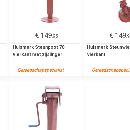
€ 149
€ 149
.95
.
Huismerk Steunpoot 70
Huismerk Steunwie
vierkant met zijslinger
vierkant
Gereedschapspecialist
Gereedschapspecia