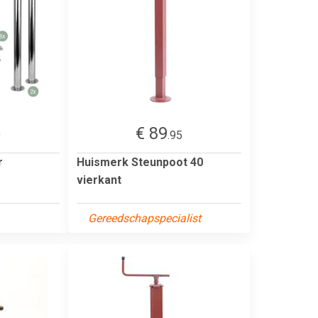
€ 89
9
.95
r
Huismerk Steunpoot 40
vierkant
Gereedschapspecialist