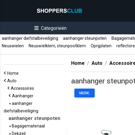
Categorieën
aanhanger diefstalbeveiliging
aanhanger steunpoten
Bagagemate
Neuswielen
Neuswielklem, steunpootklem
Oprijplaten
reflector
Home
Auto
Accessoir
Home
aanhanger steunpo
Auto
Accessoires
MERK:
Aanhanger
aanhanger
diefstalbeveiliging
aanhanger steunpoten
Bagagemateriaal
Dekzeil