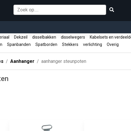
riaal
Dekzeil
disselbakken
disselwegers
Kabelsets en verdeel
en
Spanbanden
Spatborden
Stekkers
verlichting
Overig
es
Aanhanger
aanhanger steunpoten
ten