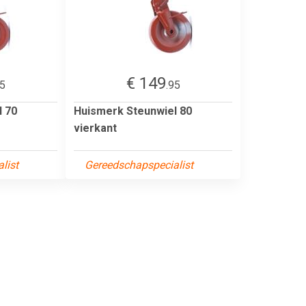
€ 149
95
.95
l 70
Huismerk Steunwiel 80
vierkant
list
Gereedschapspecialist