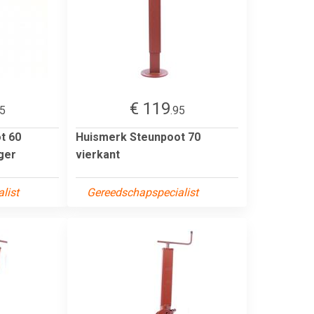
€ 119
95
.95
t 60
Huismerk Steunpoot 70
nger
vierkant
list
Gereedschapspecialist