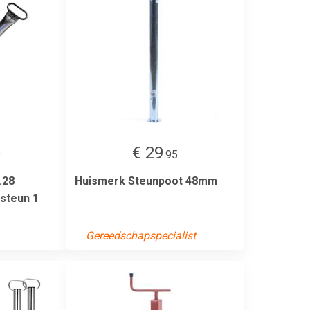
€ 29
9
.95
.28
Huismerk Steunpoot 48mm
steun 1
Gereedschapspecialist