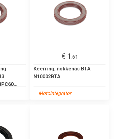
€ 1
.61
ing
Keerring, nokkenas BTA
13
N10002BTA
PC60...
Motointegrator