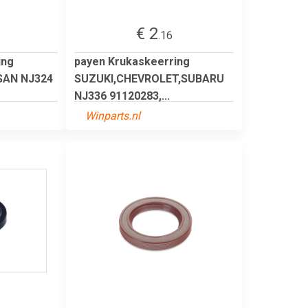
€ 2
.16
ing
payen Krukaskeerring
SAN NJ324
SUZUKI,CHEVROLET,SUBARU
NJ336 91120283,...
Winparts.nl