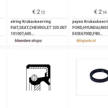
€ 2
€ 2
.12
.16
elring Krukaskeerring
payen Krukaskeerr
FIAT,SEAT,CHEVROLET 325.007
FORD,HYUNDAI,NIS
101007,605...
E43E6700D,F80...
Meerdere shops
Winparts.nl