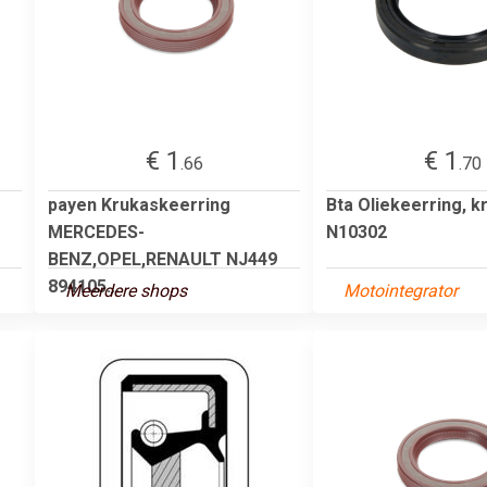
€ 1
€ 1
.66
.70
payen Krukaskeerring
Bta Oliekeerring, k
MERCEDES-
N10302
BENZ,OPEL,RENAULT NJ449
894105...
Meerdere shops
Motointegrator