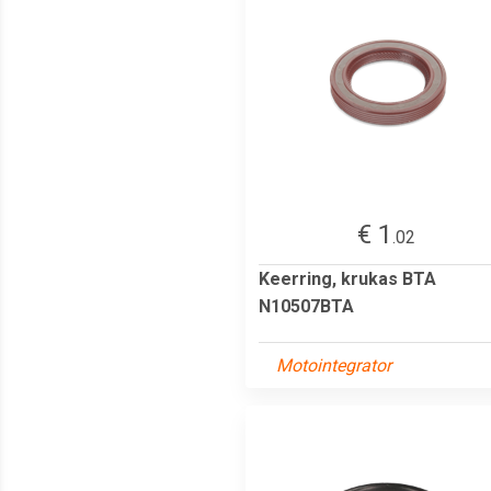
€ 1
.02
Keerring, krukas BTA
N10507BTA
Motointegrator