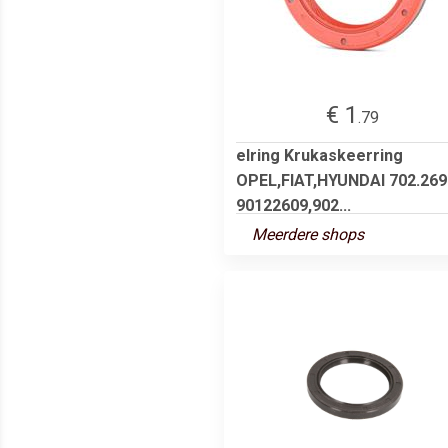
€ 1
.79
elring Krukaskeerring
OPEL,FIAT,HYUNDAI 702.269
90122609,902...
Meerdere shops