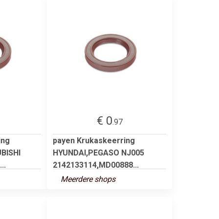
€ 0
.97
ing
payen Krukaskeerring
BISHI
HYUNDAI,PEGASO NJ005
..
2142133114,MD00888...
Meerdere shops