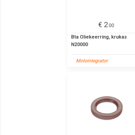
€ 2
.00
Bta Oliekeerring, krukas
N20000
Motointegrator