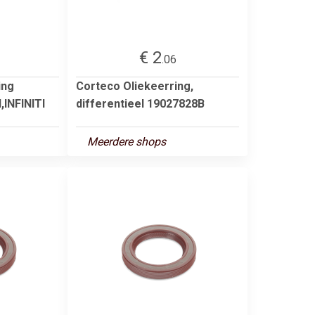
€ 2
.06
ing
Corteco Oliekeerring,
INFINITI
differentieel 19027828B
Meerdere shops