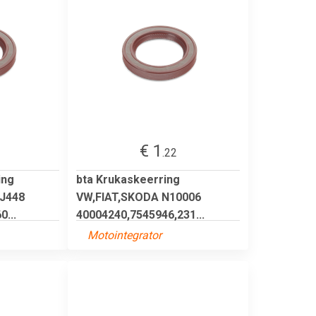
€ 1
.22
ing
bta Krukaskeerring
J448
VW,FIAT,SKODA N10006
...
40004240,7545946,231...
Motointegrator