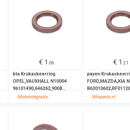
€ 1
€ 1
.06
.21
bta Krukaskeerring
payen Krukaskeerr
OPEL,VAUXHALL N10004
FORD,MAZDA,KIA N
96101490,646262,9008...
B63010602,RF011260
Motointegrator
Winparts.nl