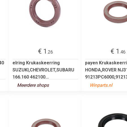
€ 1
€ 1
.26
.46
40
elring Krukaskeerring
payen Krukaskeerr
SUZUKI,CHEVROLET,SUBARU
HONDA,ROVER NJ3
166.160 462100...
91213PC6000,91213
Meerdere shops
Winparts.nl