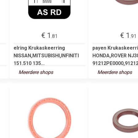
€ 1
€ 1
.81
.91
elring Krukaskeerring
payen Krukaskeerr
NISSAN,MITSUBISHI,INFINITI
HONDA,ROVER NJ3
151.510 135...
91212PE0000,91212
Meerdere shops
Meerdere shops