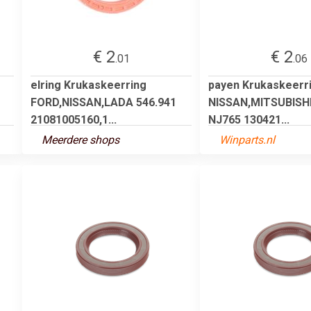
€ 2
€ 2
.01
.06
elring Krukaskeerring
payen Krukaskeerr
FORD,NISSAN,LADA 546.941
NISSAN,MITSUBISHI,
21081005160,1...
NJ765 130421...
Meerdere shops
Winparts.nl