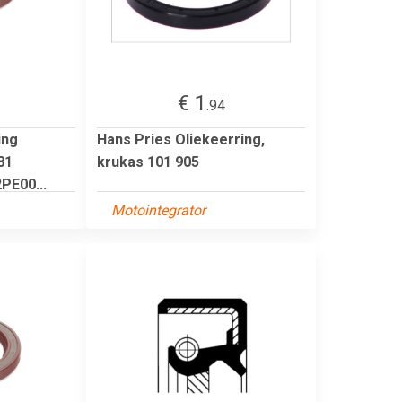
€ 1
.94
ing
Hans Pries Oliekeerring,
81
krukas 101 905
PE00...
Motointegrator