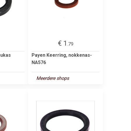
€ 1
.79
rukas
Payen Keerring, nokkenas-
NA576
Meerdere shops