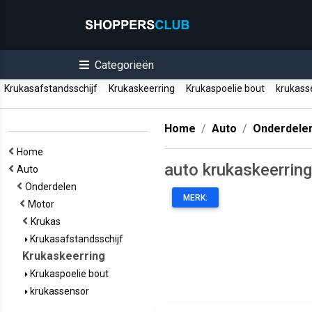
Categorieën
Krukasafstandsschijf
Krukaskeerring
Krukaspoelie bout
krukass
Home
Auto
Onderdele
Home
auto krukaskeerring
Auto
Onderdelen
MERK:
Motor
Krukas
Krukasafstandsschijf
Krukaskeerring
Krukaspoelie bout
krukassensor