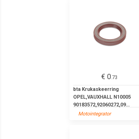
€ 0
.73
bta Krukaskeerring
OPEL,VAUXHALL N10005
90183572,92060272,09...
Motointegrator