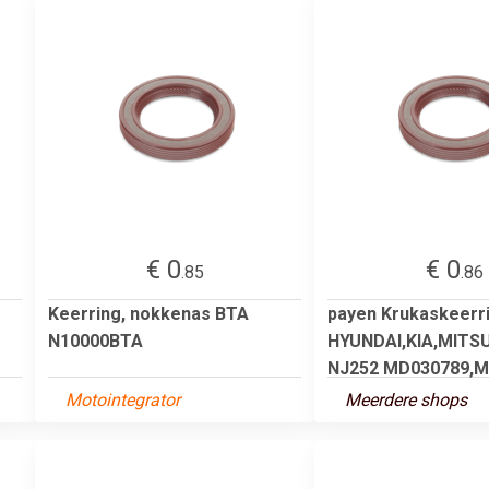
€ 0
€ 0
.85
.86
Keerring, nokkenas BTA
payen Krukaskeerr
N10000BTA
HYUNDAI,KIA,MITSU
NJ252 MD030789,M.
Motointegrator
Meerdere shops