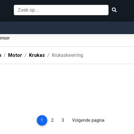
ensor
n
Motor
Krukas
Krukaskeerring
(current)
1
2
3
Volgende pagina