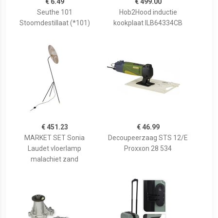
€ 6.49
€ 499.00
Seuthe 101
Hob2Hood inductie
Stoomdestillaat (*101)
kookplaat ILB64334CB
€ 451.23
€ 46.99
MARKET SET Sonia
Decoupeerzaag STS 12/E
Laudet vloerlamp
Proxxon 28 534
malachiet zand