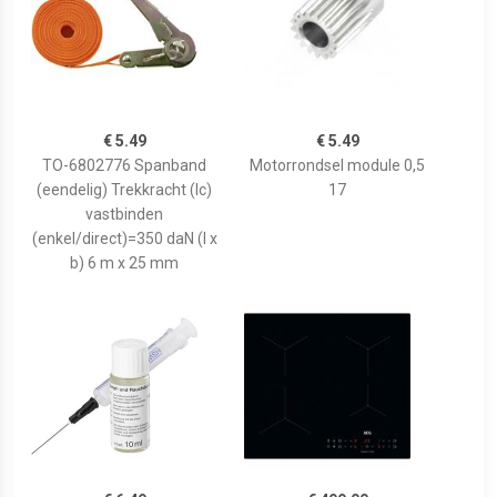
€ 5.49
€ 5.49
TO-6802776 Spanband
Motorrondsel module 0,5
(eendelig) Trekkracht (lc)
17
vastbinden
(enkel/direct)=350 daN (l x
b) 6 m x 25 mm