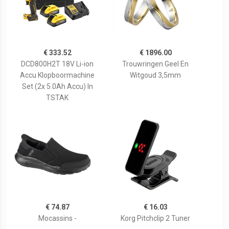
€ 333.52
€ 1896.00
DCD800H2T 18V Li-ion
Trouwringen Geel En
Accu Klopboormachine
Witgoud 3,5mm
Set (2x 5.0Ah Accu) In
TSTAK
€ 74.87
€ 16.03
Mocassins -
Korg Pitchclip 2 Tuner