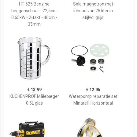
HT 525 Benzine
Solo magnetron met
heggenschaar - 22,5cc -
inhoud van 25 liter in
0,65kW - 2-takt - 46cm -
stijlvol grijs
35mm
€ 13.99
€ 12.95
KÜCHENPROF Målebæger
Waterpomp reparatie set
0.5L glas
Minarelli Horizontaal