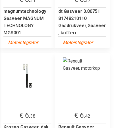
31
37
magnumtechnology
dt Gasveer 3.80751
Gasveer MAGNUM
81748210110
TECHNOLOGY
Gasdrukveer,Gasveer
MGS001
, kofferr...
Motointegrator
Motointegrator
€ 6.
€ 6.
38
42
Krosno Gasveer, dak
Renault Gasveer,