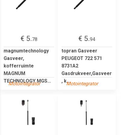
€ 5.
€ 5.
78
94
magnumtechnology
topran Gasveer
Gasveer,
PEUGEOT 722 571
kofferruimte
8731A2
MAGNUM
Gasdrukveer,Gasveer
TECHNOLOGY MGS...
, k...
Motointegrator
Motointegrator