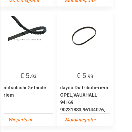
Motointegrator
Motointegrator
€ 5.
€ 5.
93
98
mitsubishi Getande
dayco Distributieriem
riem
OPEL,VAUXHALL
94169
90231883,96144076,...
Winparts.nl
Motointegrator