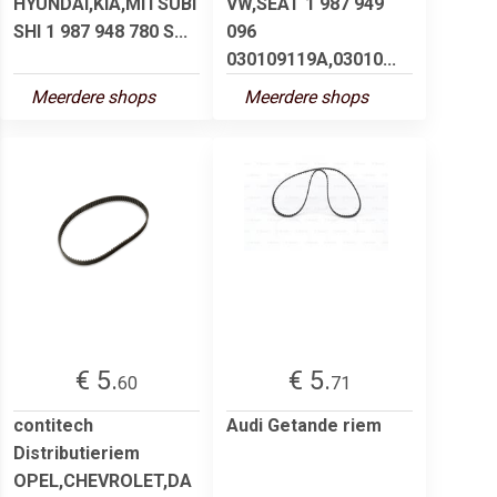
HYUNDAI,KIA,MITSUBI
VW,SEAT 1 987 949
SHI 1 987 948 780 S...
096
030109119A,03010...
Meerdere shops
Meerdere shops
€ 5.
€ 5.
60
71
contitech
Audi Getande riem
Distributieriem
OPEL,CHEVROLET,DA