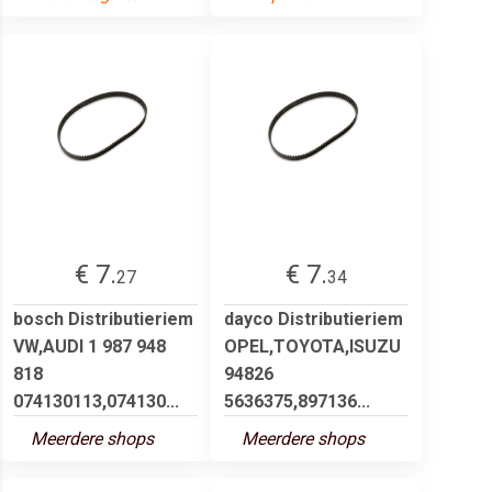
€ 7.
€ 7.
27
34
bosch Distributieriem
dayco Distributieriem
VW,AUDI 1 987 948
OPEL,TOYOTA,ISUZU
818
94826
074130113,074130...
5636375,897136...
Meerdere shops
Meerdere shops