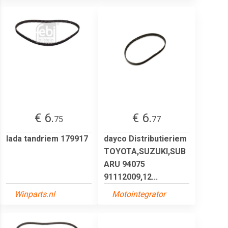
€ 6.
€ 6.
75
77
lada tandriem 179917
dayco Distributieriem
TOYOTA,SUZUKI,SUB
ARU 94075
91112009,12...
Winparts.nl
Motointegrator