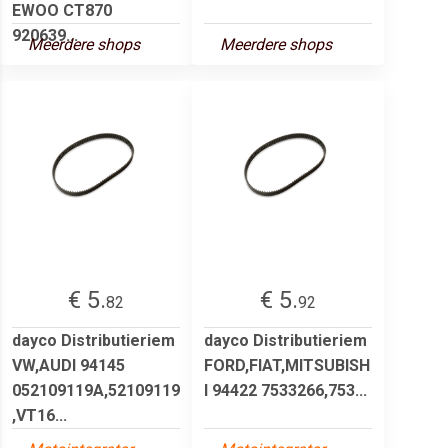
EWOO CT870
920639...
Meerdere shops
Meerdere shops
€ 5.
€ 5.
82
92
dayco Distributieriem
dayco Distributieriem
VW,AUDI 94145
FORD,FIAT,MITSUBISH
052109119A,52109119
I 94422 7533266,753...
,VT16...