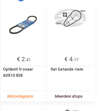
€ 2.
€ 4.
41
17
Optibelt V-snaar
fiat Getande riem
AVX10 838
Motointegrator
Meerdere shops