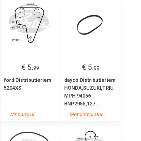
€ 5.
€ 5.
99
99
ford Distributieriem
dayco Distributieriem
5204XS
HONDA,SUZUKI,TRIU
MPH 94056
BNP2955,127...
Winparts.nl
Motointegrator