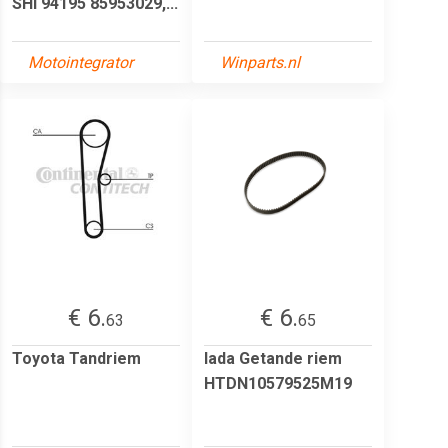
SHI 94195 85953029,...
Motointegrator
Winparts.nl
€ 6.
€ 6.
63
65
Toyota Tandriem
lada Getande riem
HTDN10579525M19