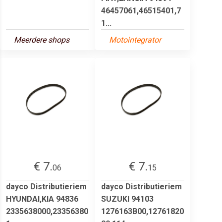
46457061,46515401,7
1...
Meerdere shops
Motointegrator
€ 7.
€ 7.
06
15
dayco Distributieriem
dayco Distributieriem
HYUNDAI,KIA 94836
SUZUKI 94103
2335638000,23356380
1276163B00,12761820