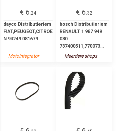
€ 6.
€ 6.
24
32
dayco Distributieriem
bosch Distributieriem
FIAT,PEUGEOT,CITROË
RENAULT 1 987 949
N 94249 081679...
080
737400511,770073...
Motointegrator
Meerdere shops
€ 6.
€ 6.