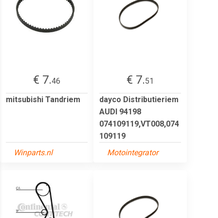
€ 7.
€ 7.
46
51
mitsubishi Tandriem
dayco Distributieriem
AUDI 94198
074109119,VT008,074
109119
Winparts.nl
Motointegrator