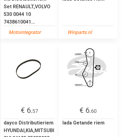
Set RENAULT,VOLVO
530 0044 10
7438610041...
Motointegrator
Winparts.nl
€ 6.
€ 6.
57
60
dayco Distributieriem
lada Getande riem
HYUNDAI,KIA,MITSUBI