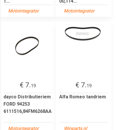
1...
00,114...
Motointegrator
Motointegrator
€ 7.
€ 7.
19
19
dayco Distributieriem
Alfa Romeo tandriem
FORD 94253
6111516,84FM6268AA
Motointegrator
Winparts.nl