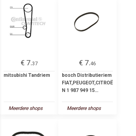
€ 7.
€ 7.
37
46
mitsubishi Tandriem
bosch Distributieriem
FIAT,PEUGEOT,CITROË
N 1 987 949 15...
Meerdere shops
Meerdere shops