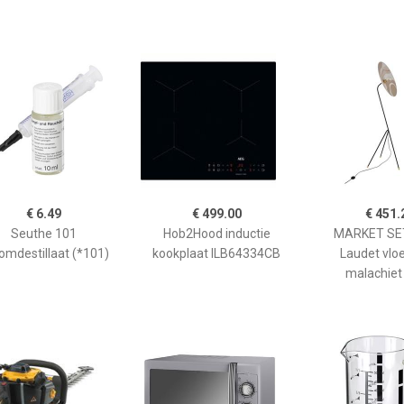
€ 6.49
€ 499.00
€ 451.
Seuthe 101
Hob2Hood inductie
MARKET SET
omdestillaat (*101)
kookplaat ILB64334CB
Laudet vlo
malachiet