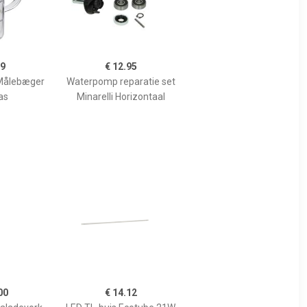
99
€ 12.95
Målebæger
Waterpomp reparatie set
as
Minarelli Horizontaal
00
€ 14.12