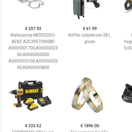
€ 207.93
€ 61.99
Waterpomp MERCEDES-
Koffer ruitpatroon 28 L
BENZ A2C3997390080
groen
hegg
A0005001700,A00050023
0,65
00,A0005003000
A0005003100,A00050032
00,A0005003800
€ 333.52
€ 1896.00