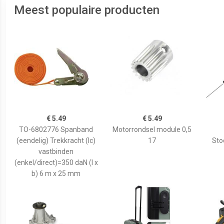
Meest populaire producten
€ 5.49
€ 5.49
TO-6802776 Spanband
Motorrondsel module 0,5
(eendelig) Trekkracht (lc)
17
Sto
vastbinden
(enkel/direct)=350 daN (l x
b) 6 m x 25 mm