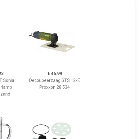
23
€ 46.99
 Sonia
Decoupeerzaag STS 12/E
erlamp
Proxxon 28 534
 zand