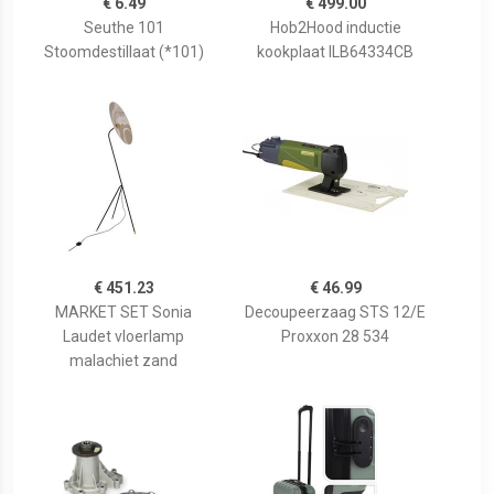
€ 6.49
€ 499.00
Seuthe 101
Hob2Hood inductie
Stoomdestillaat (*101)
kookplaat ILB64334CB
€ 451.23
€ 46.99
MARKET SET Sonia
Decoupeerzaag STS 12/E
Laudet vloerlamp
Proxxon 28 534
malachiet zand