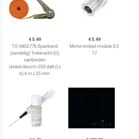
€ 5.49
€ 5.49
TO-6802776 Spanband
Motorrondsel module 0,5
(eendelig) Trekkracht (lc)
17
vastbinden
(enkel/direct)=350 daN (l x
b) 6 m x 25 mm