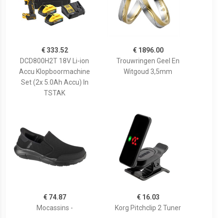
€ 333.52
€ 1896.00
DCD800H2T 18V Li-ion
Trouwringen Geel En
Accu Klopboormachine
Witgoud 3,5mm
Set (2x 5.0Ah Accu) In
TSTAK
€ 74.87
€ 16.03
Mocassins -
Korg Pitchclip 2 Tuner