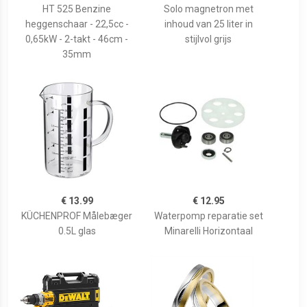
HT 525 Benzine
Solo magnetron met
heggenschaar - 22,5cc -
inhoud van 25 liter in
0,65kW - 2-takt - 46cm -
stijlvol grijs
35mm
€ 13.99
€ 12.95
KÜCHENPROF Målebæger
Waterpomp reparatie set
0.5L glas
Minarelli Horizontaal