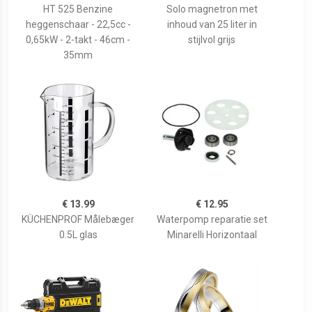
HT 525 Benzine
Solo magnetron met
heggenschaar - 22,5cc -
inhoud van 25 liter in
0,65kW - 2-takt - 46cm -
stijlvol grijs
35mm
€ 13.99
€ 12.95
KÜCHENPROF Målebæger
Waterpomp reparatie set
0.5L glas
Minarelli Horizontaal