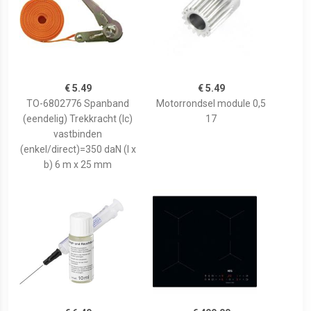
€ 5.49
€ 5.49
TO-6802776 Spanband
Motorrondsel module 0,5
(eendelig) Trekkracht (lc)
17
vastbinden
(enkel/direct)=350 daN (l x
b) 6 m x 25 mm