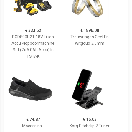
€ 333.52
€ 1896.00
DCD800H2T 18V Li-ion
Trouwringen Geel En
Accu Klopboormachine
Witgoud 3,5mm
Set (2x 5.0Ah Accu) In
TSTAK
€ 74.87
€ 16.03
Mocassins -
Korg Pitchclip 2 Tuner