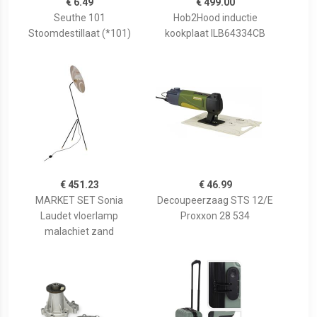
€ 6.49
€ 499.00
Seuthe 101
Hob2Hood inductie
Stoomdestillaat (*101)
kookplaat ILB64334CB
€ 451.23
€ 46.99
MARKET SET Sonia
Decoupeerzaag STS 12/E
Laudet vloerlamp
Proxxon 28 534
malachiet zand