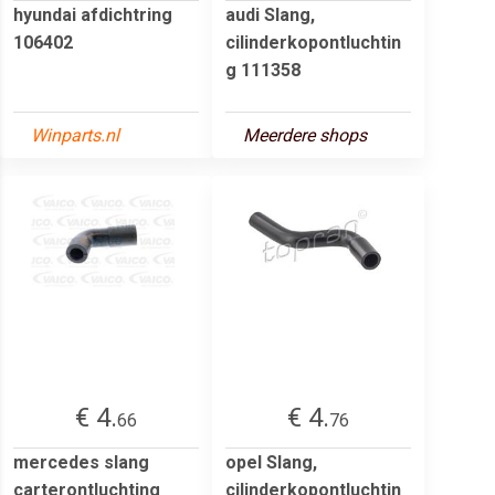
hyundai afdichtring
audi Slang,
106402
cilinderkopontluchtin
g 111358
Winparts.nl
Meerdere shops
€ 4.
€ 4.
66
76
mercedes slang
opel Slang,
carterontluchting
cilinderkopontluchtin