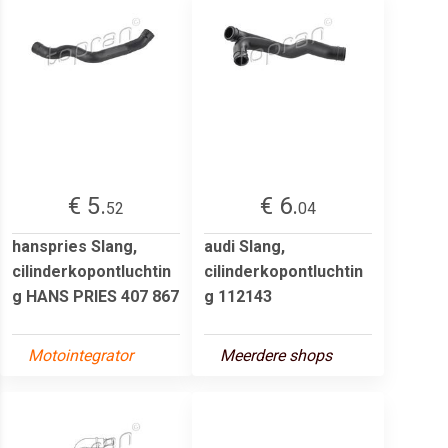
€ 5.
€ 6.
52
04
hanspries Slang,
audi Slang,
cilinderkopontluchtin
cilinderkopontluchtin
g HANS PRIES 407 867
g 112143
Motointegrator
Meerdere shops