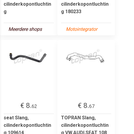
cilinderkopontluchtin
cilinderkopontluchtin
g
g 180233
Meerdere shops
Motointegrator
€ 8.
€ 8.
62
67
seat Slang,
TOPRAN Slang,
cilinderkopontluchtin
cilinderkopontluchtin
g 109614
g VW,AUDI,SEAT 108