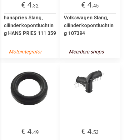
€ 4.
€ 4.
32
45
hanspries Slang,
Volkswagen Slang,
cilinderkopontluchtin
cilinderkopontluchtin
g HANS PRIES 111 359
g 107394
Motointegrator
Meerdere shops
€ 4.
€ 4.
49
53