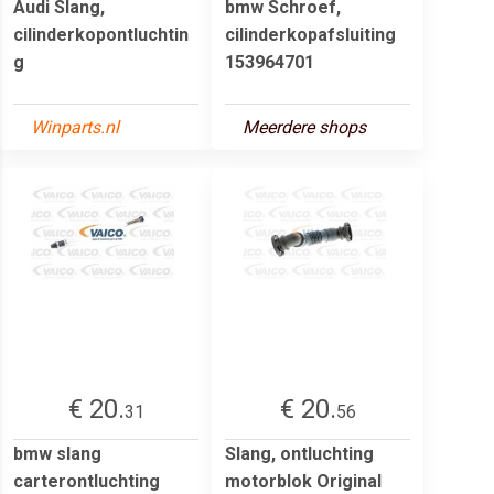
Audi Slang,
bmw Schroef,
cilinderkopontluchtin
cilinderkopafsluiting
g
153964701
Winparts.nl
Meerdere shops
€ 20.
€ 20.
31
56
bmw slang
Slang, ontluchting
carterontluchting
motorblok Original