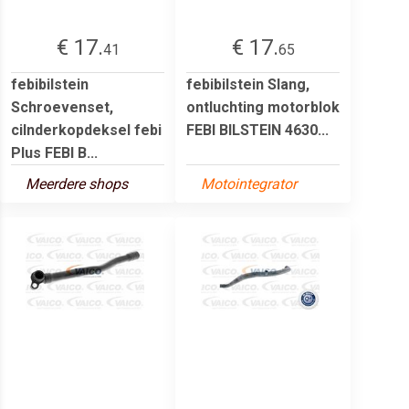
€ 17.
€ 17.
41
65
febibilstein
febibilstein Slang,
Schroevenset,
ontluchting motorblok
cilnderkopdeksel febi
FEBI BILSTEIN 4630...
Plus FEBI B...
Meerdere shops
Motointegrator