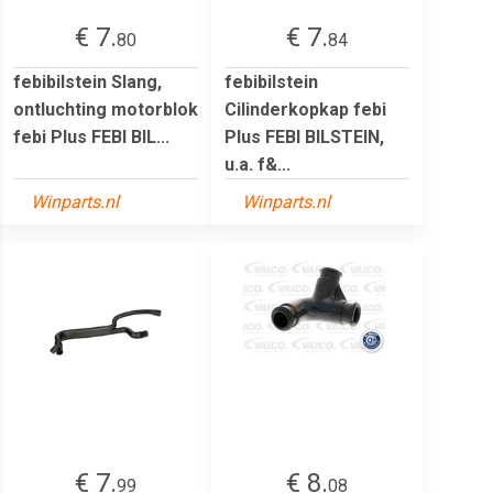
€ 7.
€ 7.
80
84
febibilstein Slang,
febibilstein
ontluchting motorblok
Cilinderkopkap febi
febi Plus FEBI BIL...
Plus FEBI BILSTEIN,
u.a. f&...
Winparts.nl
Winparts.nl
€ 7.
€ 8.
99
08