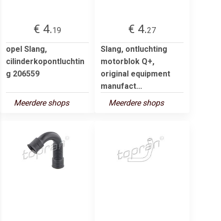
€ 4.
€ 4.
19
27
opel Slang,
Slang, ontluchting
cilinderkopontluchtin
motorblok Q+,
g 206559
original equipment
manufact...
Meerdere shops
Meerdere shops